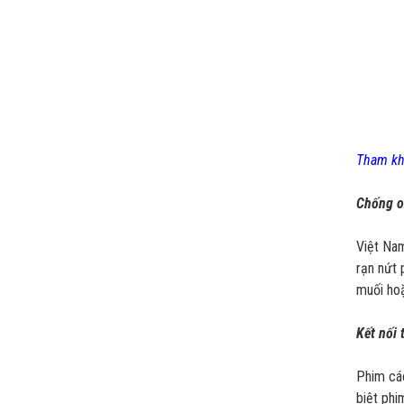
Tham khả
Chống ox
Việt Nam
rạn nứt 
muối hoặ
Kết nối 
Phim các
biệt phi