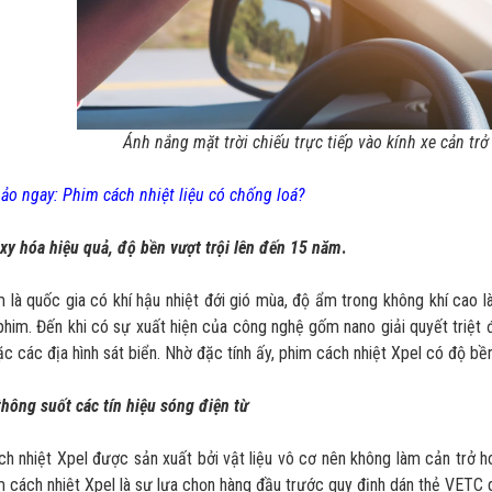
Ánh nắng mặt trời chiếu trực tiếp vào kính xe cản trở
o ngay: Phim cách nhiệt liệu có chống loá?
y hóa hiệu quả, độ bền vượt trội lên đến 15 năm
.
 là quốc gia có khí hậu nhiệt đới gió mùa, độ ẩm trong không khí cao 
phim. Đến khi có sự xuất hiện của công nghệ gốm nano giải quyết triệt đ
c các địa hình sát biển. Nhờ đặc tính ấy, phim cách nhiệt Xpel có độ bề
thông suốt các tín hiệu sóng điện từ
h nhiệt Xpel được sản xuất bởi vật liệu vô cơ nên không làm cản trở hoặ
m cách nhiệt Xpel là sự lựa chọn hàng đầu trước quy định dán thẻ VETC gi