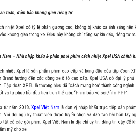
an toàn, đảm bảo không gian riêng tư
h nhiệt Xpel có tỷ lệ phản gương cao, không bị khúc xạ ánh sáng nên k
 vào không gian trong xe. Điều này không chỉ tăng sự kín đáo, riêng tư
ệt Nam – Nhà nhập khẩu & phân phối phim cách nhiệt Xpel USA chính h
ch nhiệt Xpel là sản phẩm phim cao cấp và hàng đầu của tập đoạn X
 Brand hướng đến các dòng xe ô tô cao cấp. Xpel USA có đại lý phủ s
. Tập đoàn XPEL là thương hiệu đã “cách mạng hóa” thành công ngành c
ốt và tự phục hồi đầu tiên trên thế giới: “Phim bảo vệ sơn/film PPF”.
ập từ năm 2018,
Xpel Việt Nam
là đơn vị nhập khẩu trực tiếp sản phẩm
. Với đội ngũ kỹ thuật viên được tuyển chọn và đào tạo bài bản tay n
 tất cả các gói phim, Xpel Việt Nam là địa chỉ uy tin, đáng tin cậy để
thẩm mỹ cho xe.