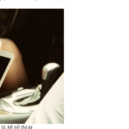
từ, kết nối thả ga