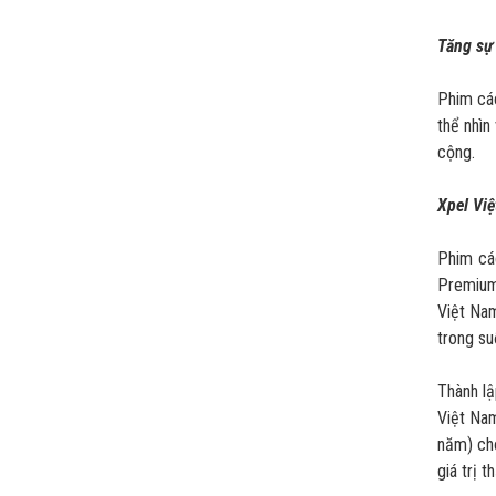
Tăng sự 
Phim các
thể nhìn
cộng.
Xpel Vi
Phim cá
Premium
Việt Nam
trong su
Thành l
Việt Nam
năm) cho
giá trị 