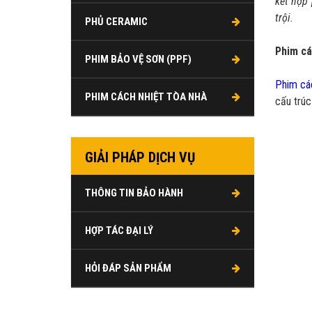
kết hợp 
trội.
PHỦ CERAMIC
Phim cá
PHIM BẢO VỆ SƠN (PPF)
Phim cá
PHIM CÁCH NHIỆT TÒA NHÀ
cấu trúc
GIẢI PHÁP DỊCH VỤ
THÔNG TIN BẢO HÀNH
HỢP TÁC ĐẠI LÝ
HỎI ĐÁP SẢN PHẨM