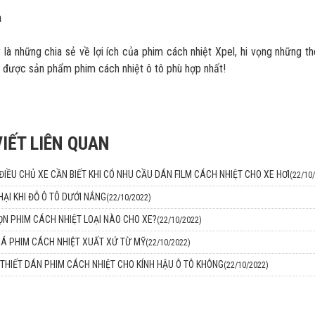
n
 là những chia sẻ về lợi ích của phim cách nhiệt Xpel, hi vọng những t
 được sản phẩm phim cách nhiệt ô tô phù hợp nhất!
VIẾT LIÊN QUAN
IỀU CHỦ XE CẦN BIẾT KHI CÓ NHU CẦU DÁN FILM CÁCH NHIỆT CHO XE HƠI
(22/10
HẠI KHI ĐỖ Ô TÔ DƯỚI NẮNG
(22/10/2022)
N PHIM CÁCH NHIỆT LOẠI NÀO CHO XE?
(22/10/2022)
IÁ PHIM CÁCH NHIỆT XUẤT XỨ TỪ MỸ
(22/10/2022)
THIẾT DÁN PHIM CÁCH NHIỆT CHO KÍNH HẬU Ô TÔ KHÔNG
(22/10/2022)