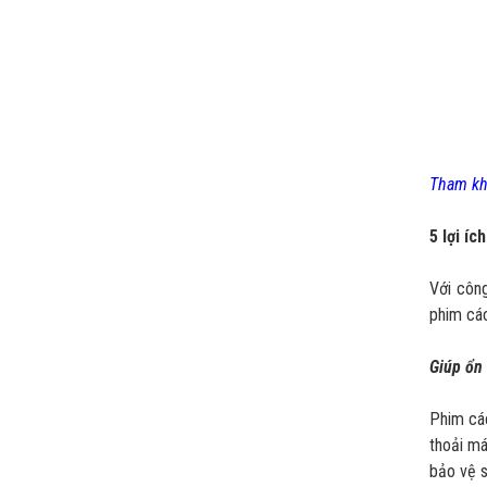
Tham khả
5 lợi íc
Với công
phim các
Giúp ổn 
Phim các
thoải má
bảo vệ s