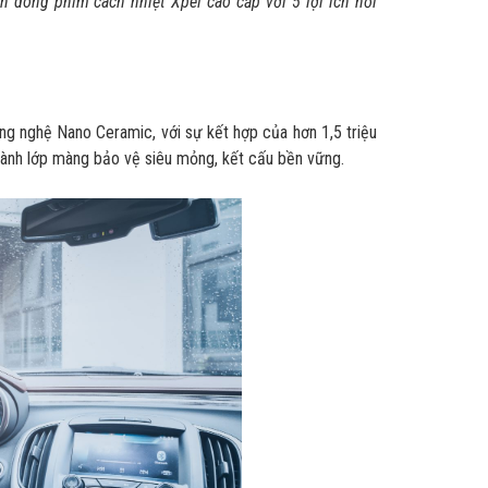
n dòng phim cách nhiệt Xpel cao cấp với 5 lợi ích nổi
ông nghệ Nano Ceramic, với sự kết hợp của hơn 1,5 triệu
hành lớp màng bảo vệ siêu mỏng, kết cấu bền vững.