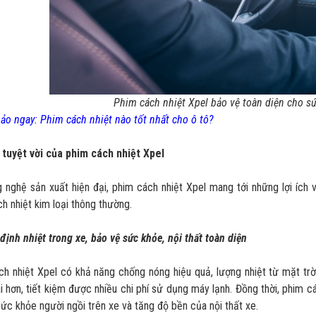
Phim cách nhiệt Xpel bảo vệ toàn diện cho sứ
o ngay: Phim cách nhiệt nào tốt nhất cho ô tô?
h tuyệt vời của phim cách nhiệt Xpel
 nghệ sản xuất hiện đại, phim cách nhiệt Xpel mang tới những lợi ích
h nhiệt kim loại thông thường.
định nhiệt trong xe, bảo vệ sức khỏe, nội thất toàn diện
h nhiệt Xpel có khả năng chống nóng hiệu quả, lượng nhiệt từ mặt trờ
i hơn, tiết kiệm được nhiều chi phí sử dụng máy lạnh. Đồng thời, phim c
ức khỏe người ngồi trên xe và tăng độ bền của nội thất xe.