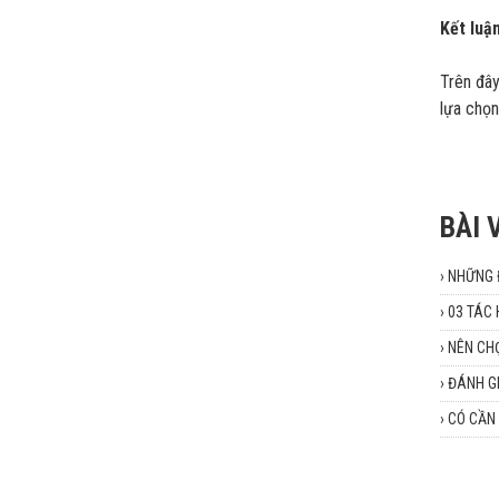
Kết luậ
Trên đây
lựa chọn
BÀI 
›
NHỮNG Đ
›
03 TÁC 
›
NÊN CHỌ
›
ĐÁNH G
›
CÓ CẦN 