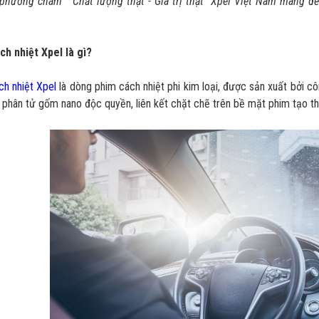
phương châm “ Chất lượng thật - Giá trị thật” Xpel Việt Nam mang đế
ch nhiệt Xpel là gì?
ch nhiệt Xpel
là dòng phim cách nhiệt phi kim loại, được sản xuất bởi c
 phân tử gốm nano độc quyền, liên kết chặt chẽ trên bề mặt phim tạo t