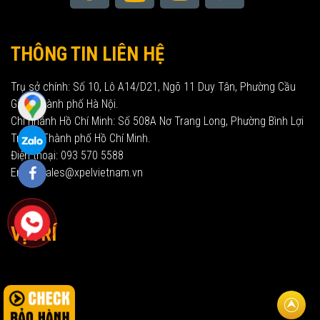
THÔNG TIN LIÊN HỆ
Trụ sở chính: Số 10, Lô A14/D21, Ngõ 11 Duy Tân, Phường Cầu
Giấy, Thành phố Hà Nội.
Chi nhánh Hồ Chí Minh: Số 508A Nơ Trang Long, Phường Bình Lợi
Trung, Thành phố Hồ Chí Minh.
Điện thoại: 093 570 5588
Email: sales@xpelvietnam.vn
VỊ TRÍ
Về đầu t