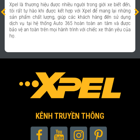
Xpel là thương hiệu được nhiều người trong giới xe biết đến,
tôi rất tự hào khi được kết hợp với Xpel để mang lại những
sản phẩm chất lượng, giúp các khách hàng đến sử dụng
dịch vụ tại hệ thống Auto 365 hoàn toàn an tâm và được
bảo vệ an toàn trên mọi hành trình với chiếc xe thân yêu của
họ.
KÊNH TRUYỀN THÔNG