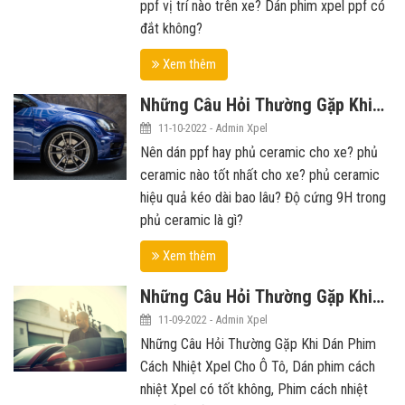
ppf vị trí nào trên xe? Dán phim xpel ppf có
đắt không?
Xem thêm
Những Câu Hỏi Thường Gặp Khi
Phủ Ceramic Xpel Cho Xe Ô Tô
11-10-2022 - Admin Xpel
Nên dán ppf hay phủ ceramic cho xe? phủ
ceramic nào tốt nhất cho xe? phủ ceramic
hiệu quả kéo dài bao lâu? Độ cứng 9H trong
phủ ceramic là gì?
Xem thêm
Những Câu Hỏi Thường Gặp Khi
Dán Phim Cách Nhiệt Xpel Cho Ô
11-09-2022 - Admin Xpel
Tô
Những Câu Hỏi Thường Gặp Khi Dán Phim
Cách Nhiệt Xpel Cho Ô Tô, Dán phim cách
nhiệt Xpel có tốt không, Phim cách nhiệt