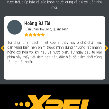
vượt trội, giúp bảo vệ sức khỏe người dùng và giữ xe luôn như
mới.
Vũ Mạnh Báu
Hệ thống chăm sóc xe- Auto 365 Quảng Ninh
hất liệu,
Xpel là thương hiệu được nhiều người trong giới xe
rất nhanh
tôi rất tự hào khi được kết hợp với Xpel để mang 
u tư loại
sản phẩm chất lượng, giúp các khách hàng đến
chói cũng
dịch vụ tại hệ thống Auto 365 hoàn toàn an tâ
bảo vệ an toàn trên mọi hành trình với chiếc xe th
họ.