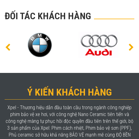
ĐỐI TÁC KHÁCH HÀNG
Ý KIẾN KHÁCH HÀNG
Xpel - Thương hiệu dẫn đầu toàn cầu trong ngành công nghiệp
phim bảo vệ xe hơi, với công nghệ Nano Ceramic tiên tiến và
công nghệ màng tự phục hồi độc quyền đầu tiên trên thế giới, bộ
3 sản phẩm của Xpel: Phim cách nhiệt, Phim bảo vệ sơn (PPF),
Phủ ceramic sở hữu khả năng BẢO VỆ mạnh mẽ cùng ĐỘ BỀN