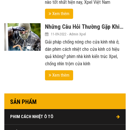
nào tốt nhất hiện nay, Xpel Việt Nam
Xem thêm
Những Câu Hỏi Thường Gặp Khi
Dán Phim Nhà Kính, Kiến Trúc
11-09-2022 - Admin Xpel
Xpel
Giải pháp chống nóng cho cửa kính nhà ở,
dán phim cách nhiệt cho cửa kính có hiệu
quả không? phim nhà kính kiến trúc Xpel,
chống nhìn trộm cửa kính
Xem thêm
SẢN PHẨM
PHIM CÁCH NHIỆT Ô TÔ