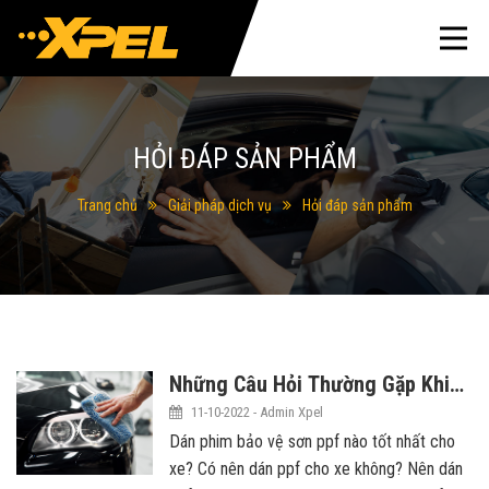
HỎI ĐÁP SẢN PHẨM
Trang chủ
Giải pháp dịch vụ
Hỏi đáp sản phẩm
Những Câu Hỏi Thường Gặp Khi
Dán Phim Bảo Vệ Sơn PPF Xpel
11-10-2022 - Admin Xpel
Cho Ô Tô?
Dán phim bảo vệ sơn ppf nào tốt nhất cho
xe? Có nên dán ppf cho xe không? Nên dán