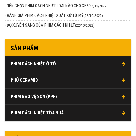
›
NÊN CHỌN PHIM CÁCH NHIỆT LOẠI NÀO CHO XE?
(22/10/2022)
›
ĐÁNH GIÁ PHIM CÁCH NHIỆT XUẤT XỨ TỪ MỸ
(22/10/2022)
›
ĐỘ XUYÊN SÁNG CỦA PHIM CÁCH NHIỆT
(22/10/2022)
SẢN PHẨM
PHIM CÁCH NHIỆT Ô TÔ
PHỦ CERAMIC
PHIM BẢO VỆ SƠN (PPF)
PHIM CÁCH NHIỆT TÒA NHÀ