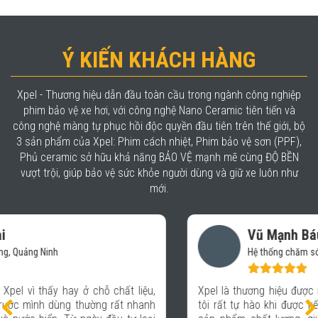
Ý KIẾN KHÁCH HÀNG
Xpel - Thương hiệu dẫn đầu toàn cầu trong ngành công nghiệp
phim bảo vệ xe hơi, với công nghệ Nano Ceramic tiên tiến và
công nghệ màng tự phục hồi độc quyền đầu tiên trên thế giới, bộ
3 sản phẩm của Xpel: Phim cách nhiệt, Phim bảo vệ sơn (PPF),
Phủ ceramic sở hữu khả năng BẢO VỆ mạnh mẽ cùng ĐỘ BỀN
vượt trội, giúp bảo vệ sức khỏe người dùng và giữ xe luôn như
mới.
Vũ Mạnh Báu
Hệ thống chăm sóc xe- Auto 365 Quảng Ninh
Xpel là thương hiệu được nhiều người trong giới xe biết đến,
tôi rất tự hào khi được kết hợp với Xpel để mang lại những