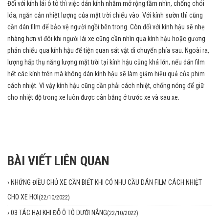
Đối với kính lái ô tô thì việc dán kính nhằm mở rộng tầm nhìn, chống chói
lóa, ngăn cản nhiệt lượng của mặt trời chiếu vào. Với kính sườn thì cũng
cần dán film để bảo vệ người ngồi bên trong. Còn đối với kính hậu sẽ nhẹ
nhàng hơn vì đôi khi người lái xe cũng cần nhìn qua kính hậu hoặc gương
phản chiếu qua kính hậu để tiện quan sát vật di chuyển phía sau. Ngoài ra,
lượng hấp thụ năng lượng mặt trời tại kính hậu cũng khá lớn, nếu dán film
hết các kính trên mà không dán kính hậu sẽ làm giảm hiệu quả của phim
cách nhiệt. Vì vậy kính hậu cũng cần phải cách nhiệt, chống nóng để giữ
cho nhiệt độ trong xe luôn được cân bằng ở trước xe và sau xe.
BÀI VIẾT LIÊN QUAN
›
NHỮNG ĐIỀU CHỦ XE CẦN BIẾT KHI CÓ NHU CẦU DÁN FILM CÁCH NHIỆT
CHO XE HƠI
(22/10/2022)
›
03 TÁC HẠI KHI ĐỖ Ô TÔ DƯỚI NẮNG
(22/10/2022)