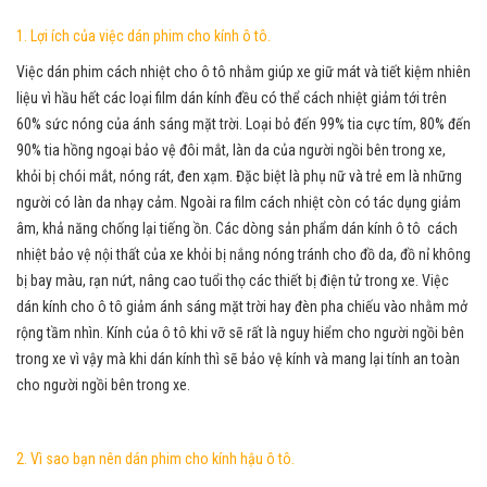
1. Lợi ích của việc dán phim cho kính ô tô.
Việc dán phim cách nhiệt cho ô tô nhằm giúp xe giữ mát và tiết kiệm nhiên
liệu vì hầu hết các loại film dán kính đều có thể cách nhiệt giảm tới trên
60% sức nóng của ánh sáng mặt trời. Loại bỏ đến 99% tia cực tím, 80% đến
90% tia hồng ngoại bảo vệ đôi mắt, làn da của người ngồi bên trong xe,
khỏi bị chói mắt, nóng rát, đen xạm. Đặc biệt là phụ nữ và trẻ em là những
người có làn da nhạy cảm. Ngoài ra film cách nhiệt còn có tác dụng giảm
âm, khả năng chống lại tiếng ồn. Các dòng sản phẩm dán kính ô tô cách
nhiệt bảo vệ nội thất của xe khỏi bị nắng nóng tránh cho đồ da, đồ nỉ không
bị bay màu, rạn nứt, nâng cao tuổi thọ các thiết bị điện tử trong xe. Việc
dán kính cho ô tô giảm ánh sáng mặt trời hay đèn pha chiếu vào nhằm mở
rộng tầm nhìn. Kính của ô tô khi vỡ sẽ rất là nguy hiểm cho người ngồi bên
trong xe vì vậy mà khi dán kính thì sẽ bảo vệ kính và mang lại tính an toàn
cho người ngồi bên trong xe.
2. Vì sao bạn nên dán phim cho kính hậu ô tô.