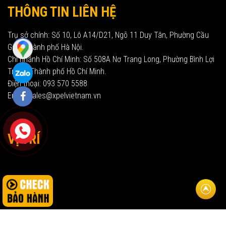
THÔNG TIN LIÊN HỆ
Trụ sở chính: Số 10, Lô A14/D21, Ngõ 11 Duy Tân, Phường Cầu
Giấy, Thành phố Hà Nội.
Chi nhánh Hồ Chí Minh: Số 508A Nơ Trang Long, Phường Bình Lợi
Trung, Thành phố Hồ Chí Minh.
Điện thoại: 093 570 5588
Email: sales@xpelvietnam.vn
VỊ TRÍ
Về đầu t