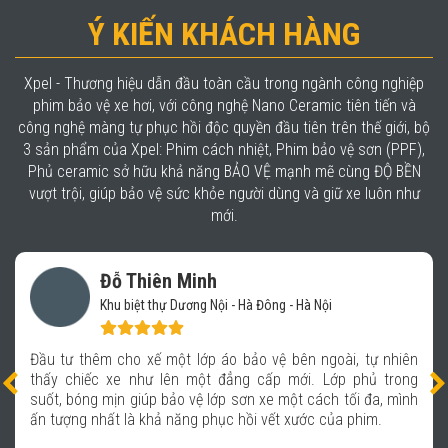
Ý KIẾN KHÁCH HÀNG
Xpel - Thương hiệu dẫn đầu toàn cầu trong ngành công nghiệp
phim bảo vệ xe hơi, với công nghệ Nano Ceramic tiên tiến và
công nghệ màng tự phục hồi độc quyền đầu tiên trên thế giới, bộ
3 sản phẩm của Xpel: Phim cách nhiệt, Phim bảo vệ sơn (PPF),
Phủ ceramic sở hữu khả năng BẢO VỆ mạnh mẽ cùng ĐỘ BỀN
vượt trội, giúp bảo vệ sức khỏe người dùng và giữ xe luôn như
mới.
Đỗ Thiên Minh
Khu biệt thự Dương Nội - Hà Đông - Hà Nội
Đầu tư thêm cho xế một lớp áo bảo vệ bên ngoài, tự nhiên
thấy chiếc xe như lên một đẳng cấp mới. Lớp phủ trong
suốt, bóng mịn giúp bảo vệ lớp sơn xe một cách tối đa, mình
ấn tượng nhất là khả năng phục hồi vết xước của phim.