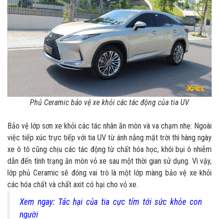
Phủ Ceramic bảo vệ xe khỏi các tác động của tia UV
Bảo vệ lớp sơn xe khỏi các tác nhân ăn mòn và va chạm nhẹ: Ngoài
việc tiếp xúc trực tiếp với tia UV từ ánh nắng mặt trời thì hàng ngày
xe ô tô cũng chịu các tác động từ chất hóa học, khói bụi ô nhiễm
dẫn đến tình trạng ăn mòn vỏ xe sau một thời gian sử dụng. Vì vậy,
lớp phủ Ceramic sẽ đóng vai trò là một lớp màng bảo vệ xe khỏi
các hóa chất và chất axit có hại cho vỏ xe.
Xem ngay: Tác hại của tia cực tím tới sức khỏe con
người