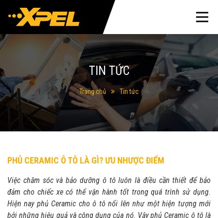
TIN TỨC
Trang chủ
Tin tức
PHỦ CERAMIC Ô TÔ LÀ GÌ? ƯU NHƯỢC ĐIỂM
Việc chăm sóc và bảo dưỡng ô tô luôn là điều cần thiết để bảo
đảm cho chiếc xe có thể vận hành tốt trong quá trình sử dụng.
Hiện nay phủ Ceramic cho ô tô nổi lên như một hiện tượng mới
bởi những hiệu quả và công dụng của nó. Vậy phủ Ceramic ô tô là