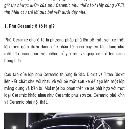
gì? Ưu nhược điểm của phủ Ceramic như thế nào? Hãy cùng XPEL
tìm hiểu câu trả lời qua bài viết dưới đây nhé.
1. Phủ Ceramic ô tô là gì?
Phủ Ceramic cho ô tô là phương pháp phủ lên bề mặt sơn xe một
lớp men gốm dưới dạng các phân tử nano hay có tác dụng như
một lớp màng bảo vệ chống trầy xước và giúp xe trở lên sáng
bóng hơn.
Cấu tạo của lớp phủ Ceramic thường là Slic Dioxit và Titan Dioxit
liên kết chặt chẽ với nhau và với bề mặt sơn xe để tạo lên một lớp
màng cứng và bền bỉ. Mỗi một bộ phận trên xe sẽ phù hợp với một
loại Ceramic khác nhau như Ceramic phủ sơn xe, Ceramic phủ kính
và Ceramic phủ nội thất…