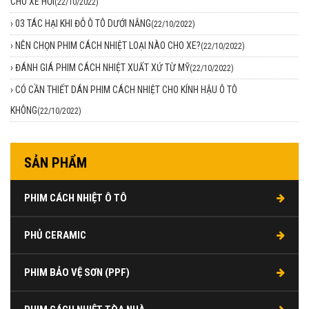
CHO XE HƠI
(22/10/2022)
›
03 TÁC HẠI KHI ĐỖ Ô TÔ DƯỚI NẮNG
(22/10/2022)
›
NÊN CHỌN PHIM CÁCH NHIỆT LOẠI NÀO CHO XE?
(22/10/2022)
›
ĐÁNH GIÁ PHIM CÁCH NHIỆT XUẤT XỨ TỪ MỸ
(22/10/2022)
›
CÓ CẦN THIẾT DÁN PHIM CÁCH NHIỆT CHO KÍNH HẬU Ô TÔ
KHÔNG
(22/10/2022)
SẢN PHẨM
PHIM CÁCH NHIỆT Ô TÔ
PHỦ CERAMIC
PHIM BẢO VỆ SƠN (PPF)