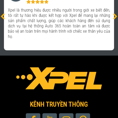
Xpel là thương hiệu được nhiều người trong giới xe biết đến,
tôi rất tự hào khi được kết hợp với Xpel để mang lại những
sản phẩm chất lượng, giúp các khách hàng đến sử dụng
dịch vụ tại hệ thống Auto 365 hoàn toàn an tâm và được
bảo vệ an toàn trên mọi hành trình với chiếc xe thân yêu của
họ.
KÊNH TRUYỀN THÔNG