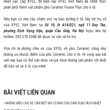
nhiệt cao cấp XPEL, thì hiện nay XPEL Việt Nam đã chính thức
phân phối thêm sản phẩm phủ Ceramic Fusion Plus cho ô tô.
Nếu bạn có nhu cầu chăm sóc và bảo dưỡng ô tô, hãy tới trụ sở
của XPEL Việt Nam tại
Số 10, lô A14/D21, ngõ 11 Duy Tân,
phường Dịch Vọng Hậu, quận Cầu Giấy, Hà Nội
hoặc liên hệ
hotline: 093.570.5588 để được tư vấn và hỗ trợ.
Vừa rồi là những chia sẻ của XPEL về phủ Ceramic cũng như
những ưu nhược điểm của phủ Ceramic cho ô tô. Hi vọng qua bài
viết này bạn có thể cân nhắc và lựa chọn những sản phẩm tốt nhất
để bảo vệ xe ô tô của mình.
BÀI VIẾT LIÊN QUAN
›
NHỮNG ĐIỀU CHỦ XE CẦN BIẾT KHI CÓ NHU CẦU DÁN FILM CÁCH NHIỆT