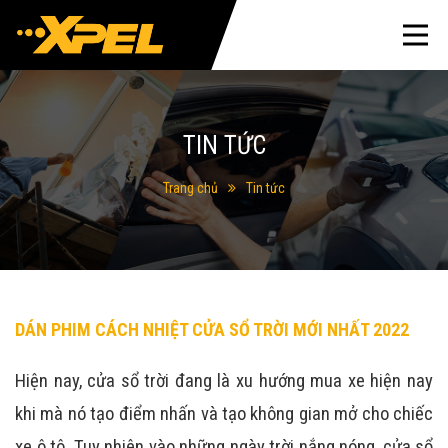
TIN TỨC
Trang chủ
Tin tức
DÁN PHIM CÁCH NHIỆT CỬA SỔ TRỜI MỚI NHẤT 2022
Hiện nay, cửa sổ trời đang là xu hướng mua xe hiện nay
khi mà nó tạo điểm nhấn và tạo không gian mở cho chiếc
xe ô tô. Tuy nhiên vào những ngày trời nắng nóng, cửa sổ