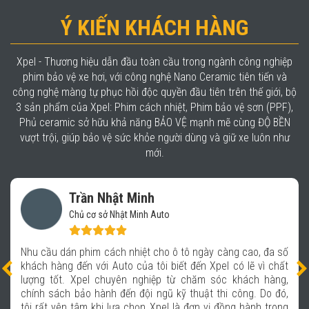
Ý KIẾN KHÁCH HÀNG
Xpel - Thương hiệu dẫn đầu toàn cầu trong ngành công nghiệp
phim bảo vệ xe hơi, với công nghệ Nano Ceramic tiên tiến và
công nghệ màng tự phục hồi độc quyền đầu tiên trên thế giới, bộ
3 sản phẩm của Xpel: Phim cách nhiệt, Phim bảo vệ sơn (PPF),
Phủ ceramic sở hữu khả năng BẢO VỆ mạnh mẽ cùng ĐỘ BỀN
vượt trội, giúp bảo vệ sức khỏe người dùng và giữ xe luôn như
mới.
inh
Trần Duy Sơ
inh Auto
GĐ Kinh doanh Cô
iệt cho ô tô ngày càng cao, đa số
Tôi rất hài lòng với chất 
ủa tôi biết đến Xpel có lẽ vì chất
nhìn tốt, giảm lóa tốt cả 
nghiệp từ chăm sóc khách hàng,
cản sóng điện thoại, thẻ 
đội ngũ kỹ thuật thi công. Do đó,
những chuyến công tác vù
họn Xpel là đơn vị đồng hành trong