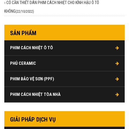
›
CÓ CẦN THIẾT DÁN PHIM CÁCH NHIỆT CHO KÍNH HẬU Ô TÔ
KHÔNG
(22/10/2022)
SẢN PHẨM
PHIM CÁCH NHIỆT Ô TÔ
PHỦ CERAMIC
PHIM BẢO VỆ SƠN (PPF)
PHIM CÁCH NHIỆT TÒA NHÀ
GIẢI PHÁP DỊCH VỤ