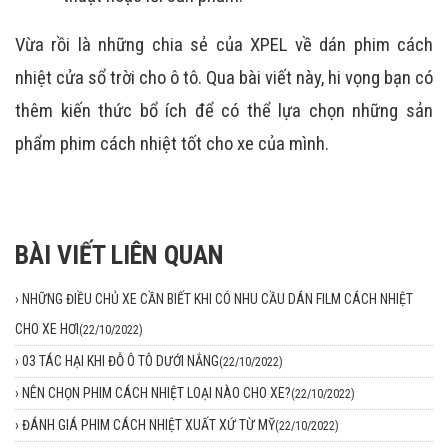
Vừa rồi là những chia sẻ của XPEL về dán phim cách
nhiệt cửa sổ trời cho ô tô. Qua bài viết này, hi vọng bạn có
thêm kiến thức bổ ích để có thể lựa chọn những sản
phẩm phim cách nhiệt tốt cho xe của mình.
BÀI VIẾT LIÊN QUAN
›
NHỮNG ĐIỀU CHỦ XE CẦN BIẾT KHI CÓ NHU CẦU DÁN FILM CÁCH NHIỆT
CHO XE HƠI
(22/10/2022)
›
03 TÁC HẠI KHI ĐỖ Ô TÔ DƯỚI NẮNG
(22/10/2022)
›
NÊN CHỌN PHIM CÁCH NHIỆT LOẠI NÀO CHO XE?
(22/10/2022)
›
ĐÁNH GIÁ PHIM CÁCH NHIỆT XUẤT XỨ TỪ MỸ
(22/10/2022)