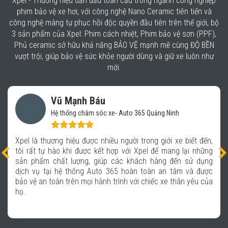
Xpel - Thương hiệu dẫn đầu toàn cầu trong ngành công nghiệp
phim bảo vệ xe hơi, với công nghệ Nano Ceramic tiên tiến và
công nghệ màng tự phục hồi độc quyền đầu tiên trên thế giới, bộ
3 sản phẩm của Xpel: Phim cách nhiệt, Phim bảo vệ sơn (PPF),
Phủ ceramic sở hữu khả năng BẢO VỆ mạnh mẽ cùng ĐỘ BỀN
vượt trội, giúp bảo vệ sức khỏe người dùng và giữ xe luôn như
mới.
Đỗ Thiên Minh
Khu biệt thự Dương Nội - Hà Đông - Hà Nội
đến,
Đầu tư thêm cho xế một lớp áo bảo vệ bên ngoài, tự n
hững
thấy chiếc xe như lên một đẳng cấp mới. Lớp phủ tr
ụng
suốt, bóng mịn giúp bảo vệ lớp sơn xe một cách tối đa, 
ược
ấn tượng nhất là khả năng phục hồi vết xước của phim.
 của