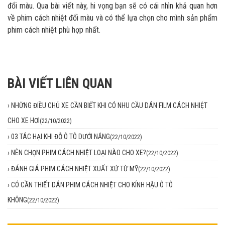
đổi màu. Qua bài viết này, hi vọng bạn sẽ có cái nhìn khả quan hơn
về phim cách nhiệt đổi màu và có thể lựa chọn cho mình sản phẩm
phim cách nhiệt phù hợp nhất.
BÀI VIẾT LIÊN QUAN
›
NHỮNG ĐIỀU CHỦ XE CẦN BIẾT KHI CÓ NHU CẦU DÁN FILM CÁCH NHIỆT
CHO XE HƠI
(22/10/2022)
›
03 TÁC HẠI KHI ĐỖ Ô TÔ DƯỚI NẮNG
(22/10/2022)
›
NÊN CHỌN PHIM CÁCH NHIỆT LOẠI NÀO CHO XE?
(22/10/2022)
›
ĐÁNH GIÁ PHIM CÁCH NHIỆT XUẤT XỨ TỪ MỸ
(22/10/2022)
›
CÓ CẦN THIẾT DÁN PHIM CÁCH NHIỆT CHO KÍNH HẬU Ô TÔ
KHÔNG
(22/10/2022)