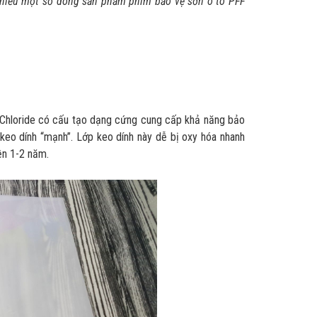
 hiểu một số dòng sản phẩm phim bảo vệ sơn ô tô PFF
yl Chloride có cấu tạo dạng cứng cung cấp khả năng bảo
keo dính “mạnh”. Lớp keo dính này dễ bị oxy hóa nhanh
ền 1-2 năm.