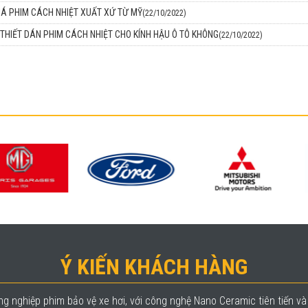
IÁ PHIM CÁCH NHIỆT XUẤT XỨ TỪ MỸ
(22/10/2022)
THIẾT DÁN PHIM CÁCH NHIỆT CHO KÍNH HẬU Ô TÔ KHÔNG
(22/10/2022)
Ý KIẾN KHÁCH HÀNG
g nghiệp phim bảo vệ xe hơi, với công nghệ Nano Ceramic tiên tiến v