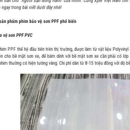
ên bản cho “người bạn đồng hành” của mình. Cùng Xpel Việt Nam tìm
 ngay trong bài viết dưới đây nhé!
sản phẩm phim bảo vệ sơn PPF phổ biến
o vệ sơn PPF PVC
phim PPF thế hệ đầu tiên trên thị trường, được làm từ vật liệu Polyvin
n cho bề mặt sơn xe, để bám dính với bề mặt sơn xe cần phải có lớp 
phim thường có hiện tường vàng. Chi phí dán từ 8-15 triệu đồng với độ b