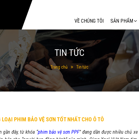
Tìm kiếm
VỀ CHÚNG TÔI
SẢN PHẨM
TIN TỨC
Trang chủ
Tin tức
LOẠI PHIM BẢO VỆ SƠN TỐT NHẤT CHO Ô TÔ
n gần đây, từ khóa “
phim bảo vệ sơn PPF
” đang dần được nhiều chủ xe