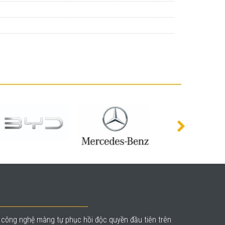
à công nghệ màng tự phục hồi độc quyền đầu tiên trên