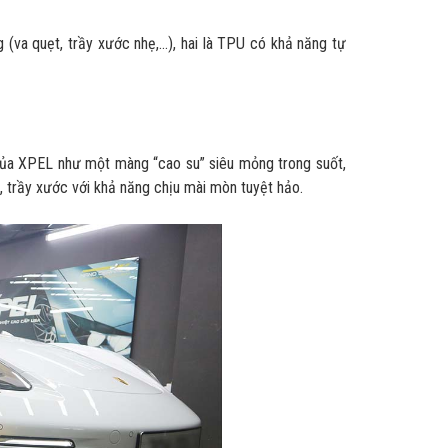
a quẹt, trầy xước nhẹ,...), hai là TPU có khả năng tự
ủa XPEL như một màng “cao su” siêu mỏng trong suốt,
, trầy xước với khả năng chịu mài mòn tuyệt hảo.