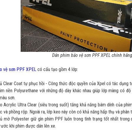
Dán phim bảo vệ sơn PPF XPEL chính hãng
o vệ sơn PPF XPEL
có cấu tạo gồm 4 lớp:
ủ Clear Coat tự phục hồi - Công thức độc quyền của Xpel có tác dụng t
him nền Polyurethane với những độ dày khác nhau giúp lớp màng có độ
màu sơn.
o Acrylic Ultra Clear (siêu trong suốt) tăng khả năng bám dính của phim
c và phồng rộp. Ngoài ra, lớp keo này còn có khả năng hấp thụ và phân 
ủ mờ Polyester giữ gìn phim PPF luôn trong tình trạng tốt nhất trong
trước khi phim được dán lên xe.