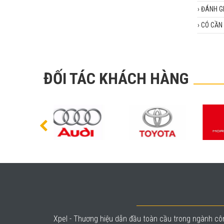
›
ĐÁNH G
›
CÓ CẦN 
ĐỐI TÁC KHÁCH HÀNG
Xpel - Thương hiệu dẫn đầu toàn cầu trong ngành côn