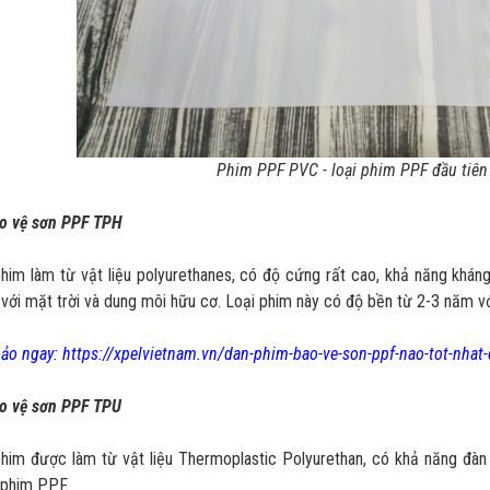
Phim PPF PVC - loại phim PPF đầu tiên 
o vệ sơn PPF TPH
phim làm từ vật liệu polyurethanes, có độ cứng rất cao, khả năng kh
 với mặt trời và dung môi hữu cơ. Loại phim này có độ bền từ 2-3 năm với
o ngay: https://xpelvietnam.vn/dan-phim-bao-ve-son-ppf-nao-tot-nhat-
o vệ sơn PPF TPU
phim được làm từ vật liệu Thermoplastic Polyurethan, có khả năng đàn 
 phim PPF.