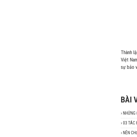
Thành l
Việt Nam
sự bảo v
BÀI 
›
NHỮNG Đ
›
03 TÁC 
›
NÊN CHỌ