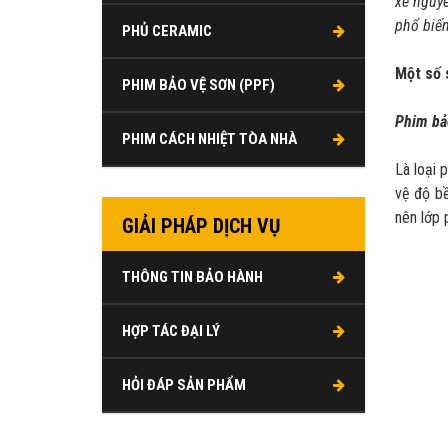
xe nguy
phổ biến
PHỦ CERAMIC
Một số 
PHIM BẢO VỆ SƠN (PPF)
Phim bả
PHIM CÁCH NHIỆT TÒA NHÀ
Là loại 
vệ độ bề
nên lớp 
GIẢI PHÁP DỊCH VỤ
THÔNG TIN BẢO HÀNH
HỢP TÁC ĐẠI LÝ
HỎI ĐÁP SẢN PHẨM