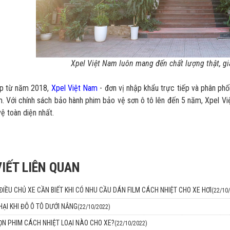
Xpel Việt Nam luôn mang đến chất lượng thật, giá
ập từ năm 2018,
Xpel Việt Nam
- đơn vị nhập khẩu trực tiếp và phân phố
. Với chính sách bảo hành phim bảo vệ sơn ô tô lên đến 5 năm, Xpel 
ệ toàn diện nhất.
VIẾT LIÊN QUAN
IỀU CHỦ XE CẦN BIẾT KHI CÓ NHU CẦU DÁN FILM CÁCH NHIỆT CHO XE HƠI
(22/10
HẠI KHI ĐỖ Ô TÔ DƯỚI NẮNG
(22/10/2022)
N PHIM CÁCH NHIỆT LOẠI NÀO CHO XE?
(22/10/2022)