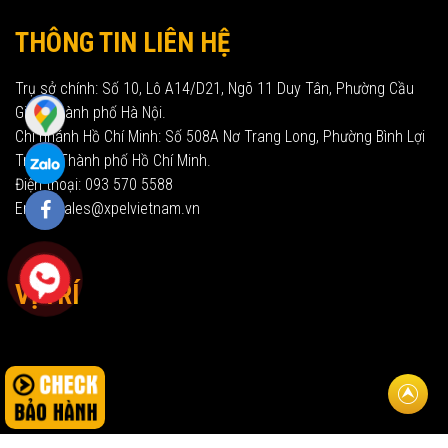
THÔNG TIN LIÊN HỆ
Trụ sở chính: Số 10, Lô A14/D21, Ngõ 11 Duy Tân, Phường Cầu
Giấy, Thành phố Hà Nội.
Chi nhánh Hồ Chí Minh: Số 508A Nơ Trang Long, Phường Bình Lợi
Trung, Thành phố Hồ Chí Minh.
Điện thoại: 093 570 5588
Email: sales@xpelvietnam.vn
VỊ TRÍ
Về đầu t