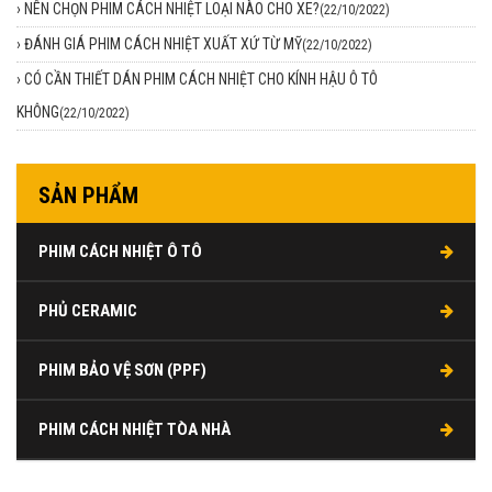
›
NÊN CHỌN PHIM CÁCH NHIỆT LOẠI NÀO CHO XE?
(22/10/2022)
›
ĐÁNH GIÁ PHIM CÁCH NHIỆT XUẤT XỨ TỪ MỸ
(22/10/2022)
›
CÓ CẦN THIẾT DÁN PHIM CÁCH NHIỆT CHO KÍNH HẬU Ô TÔ
KHÔNG
(22/10/2022)
SẢN PHẨM
PHIM CÁCH NHIỆT Ô TÔ
PHỦ CERAMIC
PHIM BẢO VỆ SƠN (PPF)
PHIM CÁCH NHIỆT TÒA NHÀ