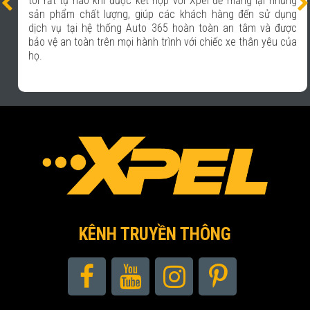
tôi rất tự hào khi được kết hợp với Xpel để mang lại những
sản phẩm chất lượng, giúp các khách hàng đến sử dụng
dịch vụ tại hệ thống Auto 365 hoàn toàn an tâm và được
bảo vệ an toàn trên mọi hành trình với chiếc xe thân yêu của
họ.
KÊNH TRUYỀN THÔNG