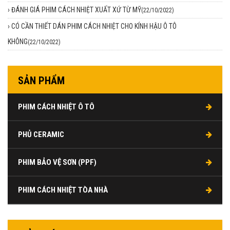
›
ĐÁNH GIÁ PHIM CÁCH NHIỆT XUẤT XỨ TỪ MỸ
(22/10/2022)
›
CÓ CẦN THIẾT DÁN PHIM CÁCH NHIỆT CHO KÍNH HẬU Ô TÔ
KHÔNG
(22/10/2022)
SẢN PHẨM
PHIM CÁCH NHIỆT Ô TÔ
PHỦ CERAMIC
PHIM BẢO VỆ SƠN (PPF)
PHIM CÁCH NHIỆT TÒA NHÀ