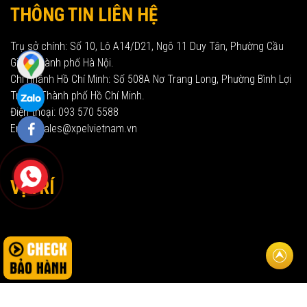
THÔNG TIN LIÊN HỆ
Trụ sở chính: Số 10, Lô A14/D21, Ngõ 11 Duy Tân, Phường Cầu
Giấy, Thành phố Hà Nội.
Chi nhánh Hồ Chí Minh: Số 508A Nơ Trang Long, Phường Bình Lợi
Trung, Thành phố Hồ Chí Minh.
Điện thoại: 093 570 5588
Email: sales@xpelvietnam.vn
VỊ TRÍ
Về đầu t