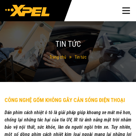
TIN TỨC
Trang chủ
Tin tức
CÔNG NGHỆ GỐM KHÔNG GÂY CẢN SÓNG ĐIỆN THOẠI
Dán phim cách nhiệt ô tô là giải pháp giúp khoang xe mát mẻ hơn,
chống lại những tác hại của tia UV, IR từ ánh nắng mặt trời nhằm
bảo vệ nội thất, sức khỏe, làn da người ngồi trên xe. Tuy nhiên,
một số dòng phim cách nhiệt kim loại ngoài mang lại những lợi