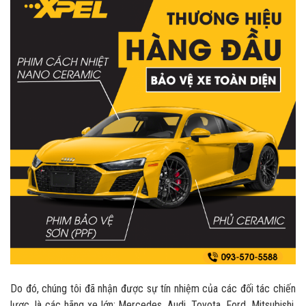
Do đó, chúng tôi đã nhận được sự tín nhiệm của các đối tác chiến
lược, là các hãng xe lớn: Mercedes, Audi, Toyota, Ford, Mitsubishi,