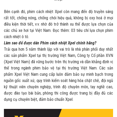
Bên cạnh đó, phim cách nhiệt Xpel còn mang đến độ truyền sáng
rất tốt, chống nóng, chống chói hiệu quả, không bị oxy hoá ở mọi
điều kiện thời tiết, v.v. nhờ đó trở thành xu thế được lựa chọn của
các chủ xe hơi tại Việt Nam. Đọc thêm: 03 tiêu chí lựa chọn phim
cách nhiệt ô tô.
Làm sao để được dán Phim cách nhiệt Xpel chính hãng?
Trải qua hơn 5 năm thành lập với vai trò là nhà phân phối duy nhất
các sản phẩm Xpel tại thị trường Việt Nam, Công ty Cổ phần XVN
(Xpel Việt Nam) đã vững bước trên thị trường và dần khẳng định vị
thế trong ngành phim bảo vệ tại thị trường Việt Nam. Các sản
phẩm Xpel Việt Nam cung cấp luôn đảm bảo sự minh bạch trong
nguồn gốc xuất xứ, quy trình kiểm soát hàng hóa chặt chẽ, đội ngũ
kỹ thuật viên chuyên nghiệp, trình độ chuyên môn, tay nghề cao,
được đào tạo bài bản, phòng thi công được trang bị đầy đủ các
dụng cụ chuyên biệt, đảm bảo chuẩn Xpel.