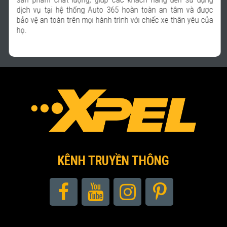
dịch vụ tại hệ thống Auto 365 hoàn toàn an tâm và được
bảo vệ an toàn trên mọi hành trình với chiếc xe thân yêu của
họ.
KÊNH TRUYỀN THÔNG