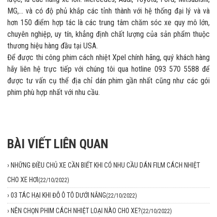
MG,... và có độ phủ khắp các tỉnh thành với hệ thống đại lý và và
hơn 150 điểm hợp tác là các trung tâm chăm sóc xe quy mô lớn,
chuyên nghiệp, uy tín, khẳng định chất lượng của sản phẩm thuộc
thương hiệu hàng đầu tại USA.
Để được thi công phim cách nhiệt Xpel chính hãng, quý khách hàng
hãy liên hệ trực tiếp với chúng tôi qua hotline 093 570 5588 để
được tư vấn cụ thể địa chỉ dán phim gần nhất cũng như các gói
phim phù hợp nhất với nhu cầu.
BÀI VIẾT LIÊN QUAN
›
NHỮNG ĐIỀU CHỦ XE CẦN BIẾT KHI CÓ NHU CẦU DÁN FILM CÁCH NHIỆT
CHO XE HƠI
(22/10/2022)
›
03 TÁC HẠI KHI ĐỖ Ô TÔ DƯỚI NẮNG
(22/10/2022)
›
NÊN CHỌN PHIM CÁCH NHIỆT LOẠI NÀO CHO XE?
(22/10/2022)