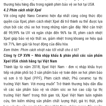
thương hiệu hàng đầu trong ngành phim bảo vệ xe hơi tại USA.
4.2 Phim cách nhiệt Xpel
Với công nghệ Nano Ceramic hiện đại nhất cùng công thức độc
quyền của Xpel, phim cách nhiệt Xpel đã trở thành xu thế được lựa
chọn bởi các chủ xe hơi trong những năm gần đây. Nhờ cản triệt
để 99,99% tia UV và ngăn chặn đến 96% tia IR, phim cách nhiệt
Xpel giúp bảo vệ nội thất xe, giảm nhiệt trong khoang xe hiệu quả
tới 71%, làm giải tải hoạt động của điều hòa.
Xem thêm:
Phim cách nhiệt nào tốt nhất cho ô tô?
Công ty CP XVN – Nhà nhập khẩu & phân phối các sản phẩm
Xpel USA chính hãng tại Việt Nam
Thành lập từ năm 2018, Xpel Việt Nam - đơn vị nhập khẩu trực
tiếp và phân phối bộ 3 sản phẩm bảo vệ toàn diện xe hơi: phim bảo
vệ sơn ô tô Xpel (PPF), Phim cách nhiệt, Phủ ceramic tại thị
trường Việt Nam. Với mong muốn“ Trở thành thương hiệu dẫn đầu
về các sản phẩm bảo vệ và chăm sóc xe hơi cao cấp tại thị
trường Việt Nam” trong thời gian tới, Xpel Việt Nam luôn nghiên
cứu, tìm kiếm những sản phẩm chất lượng thật, giá trị thật, phù