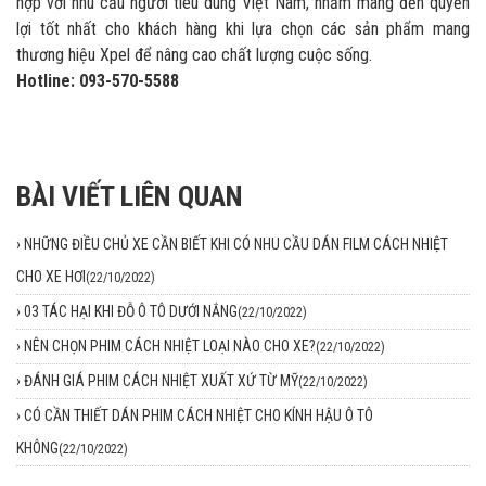
hợp với nhu cầu người tiêu dùng Việt Nam, nhằm mang đến quyền
lợi tốt nhất cho khách hàng khi lựa chọn các sản phẩm mang
thương hiệu Xpel để nâng cao chất lượng cuộc sống.
Hotline: 093-570-5588
BÀI VIẾT LIÊN QUAN
›
NHỮNG ĐIỀU CHỦ XE CẦN BIẾT KHI CÓ NHU CẦU DÁN FILM CÁCH NHIỆT
CHO XE HƠI
(22/10/2022)
›
03 TÁC HẠI KHI ĐỖ Ô TÔ DƯỚI NẮNG
(22/10/2022)
›
NÊN CHỌN PHIM CÁCH NHIỆT LOẠI NÀO CHO XE?
(22/10/2022)
›
ĐÁNH GIÁ PHIM CÁCH NHIỆT XUẤT XỨ TỪ MỸ
(22/10/2022)
›
CÓ CẦN THIẾT DÁN PHIM CÁCH NHIỆT CHO KÍNH HẬU Ô TÔ
KHÔNG
(22/10/2022)