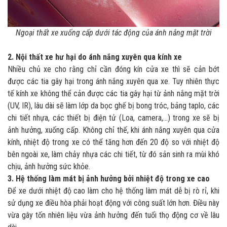
Ngoại thất xe xuống cấp dưới tác động của ánh nắng mặt trời
2. Nội thất xe hư hại do ánh nắng xuyên qua kính xe
Nhiều chủ xe cho rằng chỉ cần đóng kín cửa xe thì sẽ cản bớt
được các tia gây hại trong ánh nắng xuyên qua xe. Tuy nhiên thực
tế kính xe không thể cản được các tia gây hại từ ảnh nắng mặt trời
(UV, IR), lâu dài sẽ làm lớp da bọc ghế bị bong tróc, bảng taplo, các
chi tiết nhựa, các thiết bị điện tử (Loa, camera,...) trong xe sẽ bị
ảnh hưởng, xuống cấp. Không chỉ thế, khi ánh nắng xuyên qua cửa
kính, nhiệt độ trong xe có thể tăng hơn đến 20 độ so với nhiệt độ
bên ngoài xe, làm chảy nhựa các chi tiết, từ đó sản sinh ra mùi khó
chịu, ảnh hưởng sức khỏe.
3. Hệ thống làm mát bị ảnh hưởng bởi nhiệt độ trong xe cao
Để xe dưới nhiệt độ cao làm cho hệ thống làm mát dễ bị rò rỉ, khi
sử dụng xe điều hòa phải hoạt động với công suất lớn hơn. Điều này
vừa gây tốn nhiên liệu vừa ảnh hưởng đến tuổi thọ động cơ về lâu