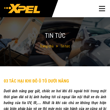
TIN TỨC
Trang chủ
Tin tức
03 TÁC HẠI KHI ĐỖ Ô TÔ DƯỚI NẮNG
Dưới ánh nắng gay gắt, chiếc xe hơi khi đỗ ngoài trời trong một
thời gian dài sẽ bị ảnh hưởng tới cả ngoại lẫn nội thất xe do ảnh
hưởng của tia UV, IR,... Nhất là khi các chủ xe không thực hiện
các biện pháp bảo vệ xe thì máy móc vận hành của xe cũng sẽ bị