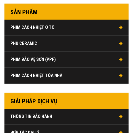
SẢN PHẨM
PHIM CÁCH NHIỆT Ô TÔ
PHỦ CERAMIC
PHIM BẢO VỆ SƠN (PPF)
PHIM CÁCH NHIỆT TÒA NHÀ
GIẢI PHÁP DỊCH VỤ
THÔNG TIN BẢO HÀNH
HỢP TÁC ĐẠI LÝ