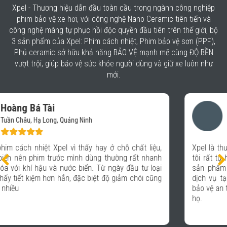
Xpel - Thương hiệu dẫn đầu toàn cầu trong ngành công nghiệp
phim bảo vệ xe hơi, với công nghệ Nano Ceramic tiên tiến và
công nghệ màng tự phục hồi độc quyền đầu tiên trên thế giới, bộ
3 sản phẩm của Xpel: Phim cách nhiệt, Phim bảo vệ sơn (PPF),
Phủ ceramic sở hữu khả năng BẢO VỆ mạnh mẽ cùng ĐỘ BỀN
vượt trội, giúp bảo vệ sức khỏe người dùng và giữ xe luôn như
mới.
Vũ Mạnh Báu
Hệ thống chăm sóc xe- Auto 365 Quảng Ninh
Xpel là thương hiệu được nhiều người trong giới xe biết đến,
tôi rất tự hào khi được kết hợp với Xpel để mang lại những
sản phẩm chất lượng, giúp các khách hàng đến sử dụng
dịch vụ tại hệ thống Auto 365 hoàn toàn an tâm và được
bảo vệ an toàn trên mọi hành trình với chiếc xe thân yêu của
họ.