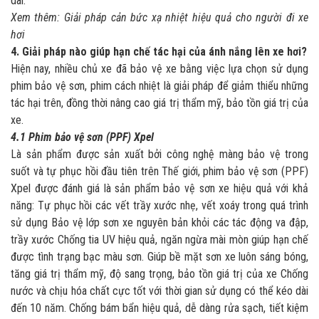
dài.
Xem thêm:
Giải pháp cản bức xạ nhiệt hiệu quả cho người đi xe
hơi
4. Giải pháp nào giúp hạn chế tác hại của ánh nắng lên xe hơi?
Hiện nay, nhiều chủ xe đã bảo vệ xe bằng việc lựa chọn sử dụng
phim bảo vệ sơn, phim cách nhiệt là giải pháp để giảm thiểu những
tác hại trên, đồng thời nâng cao giá trị thẩm mỹ, bảo tồn giá trị của
xe.
4.1 Phim bảo vệ sơn (PPF) Xpel
Là sản phẩm được sản xuất bởi công nghệ màng bảo vệ trong
suốt và tự phục hồi đầu tiên trên Thế giới, phim bảo vệ sơn (PPF)
Xpel được đánh giá là sản phẩm bảo vệ sơn xe hiệu quả với khả
năng: Tự phục hồi các vết trầy xước nhẹ, vết xoáy trong quá trình
sử dụng Bảo vệ lớp sơn xe nguyên bản khỏi các tác động va đập,
trầy xước Chống tia UV hiệu quả, ngăn ngừa mài mòn giúp hạn chế
được tình trạng bạc màu sơn. Giúp bề mặt sơn xe luôn sáng bóng,
tăng giá trị thẩm mỹ, độ sang trọng, bảo tồn giá trị của xe Chống
nước và chịu hóa chất cực tốt với thời gian sử dụng có thể kéo dài
đến 10 năm. Chống bám bẩn hiệu quả, dễ dàng rửa sạch, tiết kiệm