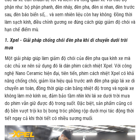
phận như: bộ phận phanh, đèn nháy, đèn pha, đèn xi nhan, đèn trước
sau, đèn báo biển số,... và xem nhiên liệu còn hay không. Đồng thời
làm sạch kính, điều chỉnh gương xe đúng cách giúp giảm độ chói và
hạn chế điểm mù.
1. Xpel - Giải pháp chống chói đèn pha khi di chuyển dưới trời
mưa
Một giải pháp giúp làm giảm độ chói của đèn pha qua kính xe mà
các chủ xe nên sử dụng đó là dán phim cách nhiệt Xpel. Với công
nghệ Nano Ceramic hiện đại, tiên tiến, phim cách nhiệt Xpel có khả
năng chống chói, giảm lóa hiệu quả trước anh đèn pha giúp lái xe di
chuyển an toàn, đồng thời giúp cân bằng nhiệt độ trong và ngoài xe
không làm mờ kính xe, đảm bảo tầm nhìn khi lái xe dưới trời mưa
do phim vẫn giữ được độ trong suốt. Đặc biệt, sản phẩm cũng có
độ bền vượt trội ko bị bong tróc phồng rộp dưới mọi tác động thời
tiết ngay cả khi thời tiết có nhiều sương muối.