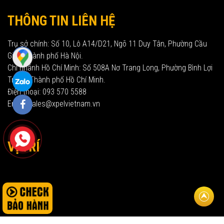
THÔNG TIN LIÊN HỆ
Trụ sở chính: Số 10, Lô A14/D21, Ngõ 11 Duy Tân, Phường Cầu
Giấy, Thành phố Hà Nội.
Chi nhánh Hồ Chí Minh: Số 508A Nơ Trang Long, Phường Bình Lợi
Trung, Thành phố Hồ Chí Minh.
Điện thoại: 093 570 5588
Email: sales@xpelvietnam.vn
VỊ TRÍ
Về đầu t