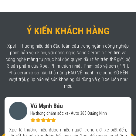
Ý KIẾN KHÁCH HÀNG
Xpel - Thương hiệu dẫn đầu toàn cầu trong ngành công nghiệp
phim bảo vệ xe hơi, với công nghệ Nano Ceramic tiên tiến và
công nghệ màng tự phục hồi độc quyền đầu tiên trên thế giới, bộ
3 sản phẩm của Xpel: Phim cách nhiệt, Phim bảo vệ sơn (PPF),
Phủ ceramic sở hữu khả năng BẢO VỆ mạnh mẽ cùng ĐỘ BỀN
vượt trội, giúp bảo vệ sức khỏe người dùng và giữ xe luôn như
mới.
Vũ Mạnh Báu
Hệ thống chăm sóc xe- Auto 365 Quảng Ninh
Xpel là thương hiệu được nhiều người trong giới xe biết đến,
tôi rất tự hào khi được kết hợp với Xpel để mang lại những