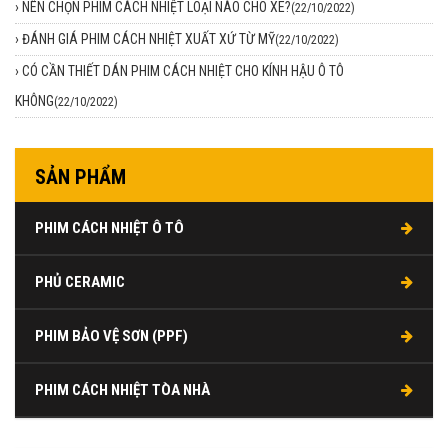
›
NÊN CHỌN PHIM CÁCH NHIỆT LOẠI NÀO CHO XE?
(22/10/2022)
›
ĐÁNH GIÁ PHIM CÁCH NHIỆT XUẤT XỨ TỪ MỸ
(22/10/2022)
›
CÓ CẦN THIẾT DÁN PHIM CÁCH NHIỆT CHO KÍNH HẬU Ô TÔ
KHÔNG
(22/10/2022)
SẢN PHẨM
PHIM CÁCH NHIỆT Ô TÔ
PHỦ CERAMIC
PHIM BẢO VỆ SƠN (PPF)
PHIM CÁCH NHIỆT TÒA NHÀ