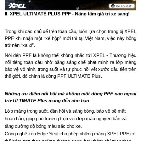
II. XPEL ULTIMATE PLUS PPF - Nâng tầm giá trị xe sang!
Trong khi các chủ xế trên toàn cầu, luôn lựa chọn trang bị XPEL 
PPF khi nhận một “xế hộp” mới thì tại Việt Nam, việc này bỗng 
trở nên “xa xỉ”.
Nói đến PPF là không thể không nhắc tới XPEL - Thương hiệu 
nổi tiếng toàn cầu nhờ bằng sáng chế phát minh ra lớp màng 
bảo vệ vô hình, trong suốt và tự phục hồi vết xước đầu tiên trên 
thế giới, đó chính là dòng PPF ULTIMATE Plus.
Những ưu điểm nổi bật mà không một dòng PPF nào ngoại 
trừ ULTIMATE Plus mang đến cho bạn:
Lớp màng trong suốt, đàn hồi và sáng bóng, bảo vệ bề mặt 
hoàn hảo, giúp phô trương trọn vẹn lớp màu nguyên bản và 
tăng cường độ bóng màu sắc cho xe.
Công nghệ keo Edge Seal cho phép những màng XPEL PPF có 