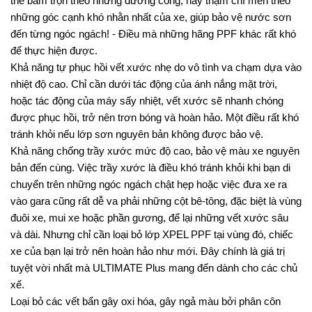
thể bám trọn theo những đường cong, hay thậm chí men theo 
những góc cạnh khó nhằn nhất của xe, giúp bảo vệ nước sơn 
đến từng ngóc ngách! - Điều mà những hãng PPF khác rất khó 
để thực hiện được.
Khả năng tự phục hồi vết xước nhẹ do vô tình va chạm dựa vào 
nhiệt độ cao. Chỉ cần dưới tác động của ánh nắng mặt trời, 
hoặc tác động của máy sấy nhiệt, vết xước sẽ nhanh chóng 
được phục hồi, trở nên trơn bóng và hoàn hảo. Một điều rất khó 
tránh khỏi nếu lớp sơn nguyên bản không được bảo vệ.
Khả năng chống trầy xước mức độ cao, bảo vệ màu xe nguyên 
bản đến cùng. Việc trầy xước là điều khó tránh khỏi khi bạn di 
chuyển trên những ngóc ngách chật hẹp hoặc việc đưa xe ra 
vào gara cũng rất dễ va phải những cột bê-tông, đặc biệt là vùng 
đuôi xe, mui xe hoặc phần gương, để lại những vết xước sâu 
và dài. Nhưng chỉ cần loại bỏ lớp XPEL PPF tại vùng đó, chiếc 
xe của bạn lại trở nên hoàn hảo như mới. Đây chính là giá trị 
tuyệt vời nhất mà ULTIMATE Plus mang đến dành cho các chủ 
xế.
Loại bỏ các vết bẩn gây oxi hóa, gây ngả màu bởi phân côn 