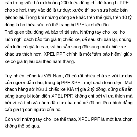
cấn trong việc bỏ ra khoảng 200 triệu đồng chỉ để trang bị PPF 
cho xe hơi, thay vào đó là tư duy: xước thì sơn sửa hoặc bán 
lại/cho lại. Trong khi những dòng xe khác trên thế giới, trên 10 tỷ 
đồng là họ thừa sức có thể trang bị PPF lại nhiều lần.
Thói quen tiêu dùng và bảo trì tài sản. Những tay chơi xe, họ 
luôn nghĩ cách bảo tồn giá trị chiếc xe, để sau khi bán lại, chúng 
vẫn luôn có giá trị cao, và họ sẵn sàng đổi sang một chiếc xe 
khác ưa thích hơn. XPEL PPF chính là một “tấm bảo hiểm” giúp 
xe có giá trị lâu dài theo năm tháng.
Tuy nhiên, cũng tại Việt Nam, đã có rất nhiều chủ xe với tư duy 
của người dẫn đầu, trang bị PPF XPEL một cách toàn diện. Một 
khách hàng sở hữu 1 chiếc xe KIA trị giá 2 tỷ đồng, cũng đã sẵn 
sàng trang bị toàn diện XPEL PPF, không chỉ bởi vì ưa thích mà 
bởi vì cá tính và cách đầu tư của chủ xế đã nói lên chính đẳng 
cấp giá trị con người của họ. 
Còn với những tay chơi xe thể thao, XPEL PPF là một lựa chọn 
không thể bỏ qua.