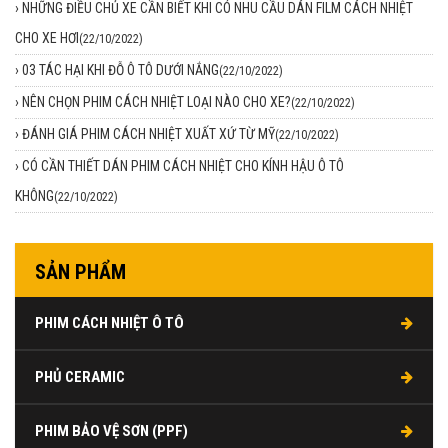
›
NHỮNG ĐIỀU CHỦ XE CẦN BIẾT KHI CÓ NHU CẦU DÁN FILM CÁCH NHIỆT
CHO XE HƠI
(22/10/2022)
›
03 TÁC HẠI KHI ĐỖ Ô TÔ DƯỚI NẮNG
(22/10/2022)
›
NÊN CHỌN PHIM CÁCH NHIỆT LOẠI NÀO CHO XE?
(22/10/2022)
›
ĐÁNH GIÁ PHIM CÁCH NHIỆT XUẤT XỨ TỪ MỸ
(22/10/2022)
›
CÓ CẦN THIẾT DÁN PHIM CÁCH NHIỆT CHO KÍNH HẬU Ô TÔ
KHÔNG
(22/10/2022)
SẢN PHẨM
PHIM CÁCH NHIỆT Ô TÔ
PHỦ CERAMIC
PHIM BẢO VỆ SƠN (PPF)