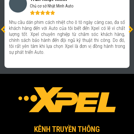
Chủ cơ sở Nhật Minh Auto
Nhu cầu dán phim cách nhiệt cho ô tô ngày càng cao, đa số
khách hàng đến với Auto của tôi biết đến Xpel có lẽ vì chất
lượng tốt. Xpel chuyên nghiệp từ chăm sóc khách hàng,
chính sách bảo hành đến đội ngũ kỹ thuật thi công. Do đó,
tôi rất yên tâm khi lựa chọn Xpel là đơn vị đồng hành trong
sự phát triển Auto.
KÊNH TRUYỀN THÔNG