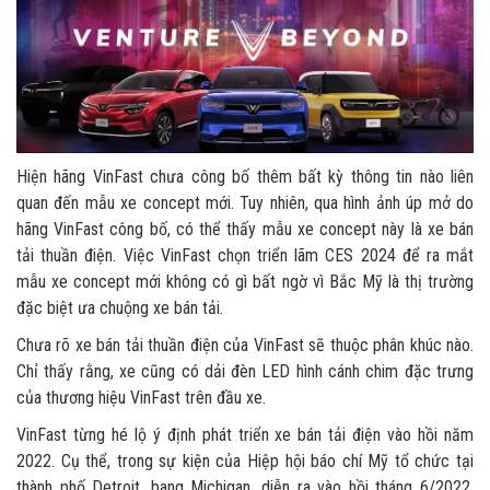
Hiện hãng VinFast chưa công bố thêm bất kỳ thông tin nào liên
quan đến mẫu xe concept mới. Tuy nhiên, qua hình ảnh úp mở do
hãng VinFast công bố, có thể thấy mẫu xe concept này là xe bán
tải thuần điện. Việc VinFast chọn triển lãm CES 2024 để ra mắt
mẫu xe concept mới không có gì bất ngờ vì Bắc Mỹ là thị trường
đặc biệt ưa chuộng xe bán tải.
Chưa rõ xe bán tải thuần điện của VinFast sẽ thuộc phân khúc nào.
Chỉ thấy rằng, xe cũng có dải đèn LED hình cánh chim đặc trưng
của thương hiệu VinFast trên đầu xe.
VinFast từng hé lộ ý định phát triển xe bán tải điện vào hồi năm
2022. Cụ thể, trong sự kiện của Hiệp hội báo chí Mỹ tổ chức tại
thành phố Detroit, bang Michigan, diễn ra vào hồi tháng 6/2022,