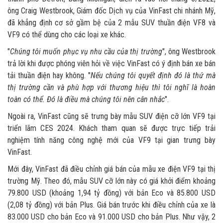
ông Craig Westbrook, Giám đốc Dịch vụ của VinFast chi nhánh Mỹ,
đã khẳng định cơ sở gầm bệ của 2 mẫu SUV thuần điện VF8 và
VF9 có thể dùng cho các loại xe khác.
"
Chúng tôi muốn phục vụ nhu cầu của thị trường
", ông Westbrook
trả lời khi được phóng viên hỏi về việc VinFast có ý định bán xe bán
tải thuần điện hay không. "
Nếu chúng tôi quyết định đó là thứ mà
thị trường cần và phù hợp với thương hiệu thì tôi nghĩ là hoàn
toàn có thể. Đó là điều mà chúng tôi nên cân nhắc
".
Ngoài ra, VinFast cũng sẽ trưng bày mẫu SUV điện cỡ lớn VF9 tại
triển lãm CES 2024. Khách tham quan sẽ được trực tiếp trải
nghiệm tính năng công nghệ mới của VF9 tại gian trưng bày
VinFast.
Mới đây, VinFast đã điều chỉnh giá bán của mẫu xe điện VF9 tại thị
trường Mỹ. Theo đó, mẫu SUV cỡ lớn này có giá khởi điểm khoảng
79.800 USD (khoảng 1,94 tỷ đồng) với bản Eco và 85.800 USD
(2,08 tỷ đồng) với bản Plus. Giá bán trước khi điều chỉnh của xe là
83.000 USD cho bản Eco và 91.000 USD cho bản Plus. Như vậy, 2