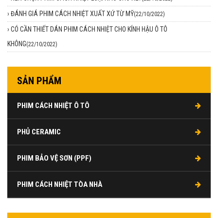
›
ĐÁNH GIÁ PHIM CÁCH NHIỆT XUẤT XỨ TỪ MỸ
(22/10/2022)
›
CÓ CẦN THIẾT DÁN PHIM CÁCH NHIỆT CHO KÍNH HẬU Ô TÔ
KHÔNG
(22/10/2022)
SẢN PHẨM
PHIM CÁCH NHIỆT Ô TÔ
PHỦ CERAMIC
PHIM BẢO VỆ SƠN (PPF)
PHIM CÁCH NHIỆT TÒA NHÀ