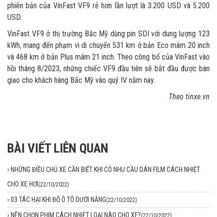
phiên bản của VinFast VF9 rẻ hơn lần lượt là 3.200 USD và 5.200
USD.
VinFast VF9 ở thị trường Bắc Mỹ dùng pin SDI với dung lượng 123
kWh, mang đến phạm vi di chuyển 531 km ở bản Eco mâm 20 inch
và 468 km ở bản Plus mâm 21 inch. Theo công bố của VinFast vào
hồi tháng 8/2023, những chiếc VF9 đầu tiên sẽ bắt đầu được bàn
giao cho khách hàng Bắc Mỹ vào quý IV năm nay.
Theo tinxe.vn
BÀI VIẾT LIÊN QUAN
›
NHỮNG ĐIỀU CHỦ XE CẦN BIẾT KHI CÓ NHU CẦU DÁN FILM CÁCH NHIỆT
CHO XE HƠI
(22/10/2022)
›
03 TÁC HẠI KHI ĐỖ Ô TÔ DƯỚI NẮNG
(22/10/2022)
›
NÊN CHỌN PHIM CÁCH NHIỆT LOẠI NÀO CHO XE?
(22/10/2022)