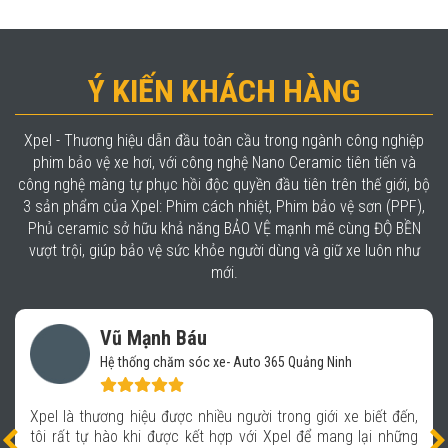
Ý KIẾN KHÁCH HÀNG
Xpel - Thương hiệu dẫn đầu toàn cầu trong ngành công nghiệp
phim bảo vệ xe hơi, với công nghệ Nano Ceramic tiên tiến và
công nghệ màng tự phục hồi độc quyền đầu tiên trên thế giới, bộ
3 sản phẩm của Xpel: Phim cách nhiệt, Phim bảo vệ sơn (PPF),
Phủ ceramic sở hữu khả năng BẢO VỆ mạnh mẽ cùng ĐỘ BỀN
vượt trội, giúp bảo vệ sức khỏe người dùng và giữ xe luôn như
mới.
Vũ Mạnh Báu
Hệ thống chăm sóc xe- Auto 365 Quảng Ninh
Xpel là thương hiệu được nhiều người trong giới xe biết đến,
tôi rất tự hào khi được kết hợp với Xpel để mang lại những