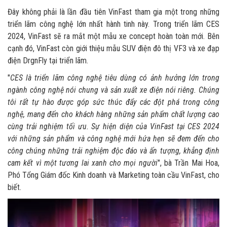
Đây không phải là lần đầu tiên VinFast tham gia một trong những
triển lãm công nghệ lớn nhất hành tinh này. Trong triển lãm CES
2024, VinFast sẽ ra mắt một mẫu xe concept hoàn toàn mới. Bên
cạnh đó, VinFast còn giới thiệu mẫu SUV điện đô thị VF3 và xe đạp
điện DrgnFly tại triển lãm.
"
CES là triển lãm công nghệ tiêu dùng có ảnh hưởng lớn trong
ngành công nghệ nói chung và sản xuất xe điện nói riêng. Chúng
tôi rất tự hào được góp sức thúc đẩy các đột phá trong công
nghệ, mang đến cho khách hàng những sản phẩm chất lượng cao
cùng trải nghiệm tối ưu. Sự hiện diện của VinFast tại CES 2024
với những sản phẩm và công nghệ mới hứa hẹn sẽ đem đến cho
công chúng những trải nghiệm độc đáo và ấn tượng, khẳng định
cam kết vì một tương lai xanh cho mọi người
", bà Trần Mai Hoa,
Phó Tổng Giám đốc Kinh doanh và Marketing toàn cầu VinFast, cho
biết.