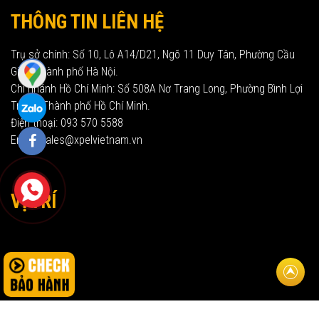
THÔNG TIN LIÊN HỆ
Trụ sở chính: Số 10, Lô A14/D21, Ngõ 11 Duy Tân, Phường Cầu
Giấy, Thành phố Hà Nội.
Chi nhánh Hồ Chí Minh: Số 508A Nơ Trang Long, Phường Bình Lợi
Trung, Thành phố Hồ Chí Minh.
Điện thoại: 093 570 5588
Email: sales@xpelvietnam.vn
VỊ TRÍ
Về đầu t