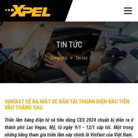
TIN TỨC
Trang chủ
Tin tức
VINFAST SẼ RA MẮT XE BÁN TẢI THUẦN ĐIỆN ĐẦU TIÊN
VÀO THÁNG SAU
Triển lãm hàng điện tử và tiêu dùng CES 2024 chuẩn bị diễn ra ở
thành phố Las Vegas, Mỹ, từ ngày 9/1 - 12/1 sắp tới. Một trong
những hãng tham gia triển lãm này chính là VinFast của Việt Nam.