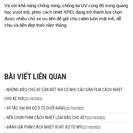
Và với khả năng chống nóng, chống tia UV cùng độ trong quang 
học vượt trội, phim cách nhiệt XPEL đang trở thành lựa chọn 
được nhiều chủ xe ưu tiên để giữ cho cabin luôn mát mẻ, dễ 
chịu và bền đẹp theo năm tháng.
BÀI VIẾT LIÊN QUAN
›
NHỮNG ĐIỀU CHỦ XE CẦN BIẾT KHI CÓ NHU CẦU DÁN FILM CÁCH NHIỆT
CHO XE HƠI
(22/10/2022)
›
03 TÁC HẠI KHI ĐỖ Ô TÔ DƯỚI NẮNG
(22/10/2022)
›
NÊN CHỌN PHIM CÁCH NHIỆT LOẠI NÀO CHO XE?
(22/10/2022)
›
ĐÁNH GIÁ PHIM CÁCH NHIỆT XUẤT XỨ TỪ MỸ
(22/10/2022)