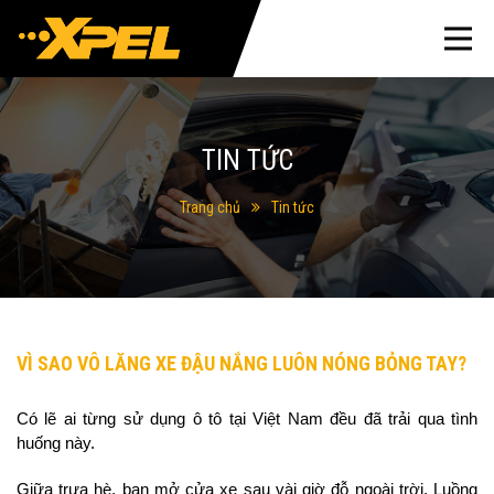
TIN TỨC
Trang chủ
Tin tức
VÌ SAO VÔ LĂNG XE ĐẬU NẮNG LUÔN NÓNG BỎNG TAY?
Có lẽ ai từng sử dụng ô tô tại Việt Nam đều đã trải qua tình 
huống này.
Giữa trưa hè, bạn mở cửa xe sau vài giờ đỗ ngoài trời. Luồng 