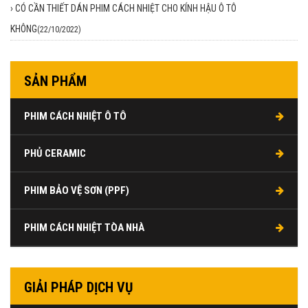
›
CÓ CẦN THIẾT DÁN PHIM CÁCH NHIỆT CHO KÍNH HẬU Ô TÔ
KHÔNG
(22/10/2022)
SẢN PHẨM
PHIM CÁCH NHIỆT Ô TÔ
PHỦ CERAMIC
PHIM BẢO VỆ SƠN (PPF)
PHIM CÁCH NHIỆT TÒA NHÀ
GIẢI PHÁP DỊCH VỤ