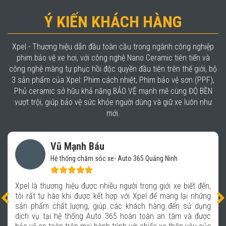
Ý KIẾN KHÁCH HÀNG
Xpel - Thương hiệu dẫn đầu toàn cầu trong ngành công nghiệp
phim bảo vệ xe hơi, với công nghệ Nano Ceramic tiên tiến và
công nghệ màng tự phục hồi độc quyền đầu tiên trên thế giới, bộ
3 sản phẩm của Xpel: Phim cách nhiệt, Phim bảo vệ sơn (PPF),
Phủ ceramic sở hữu khả năng BẢO VỆ mạnh mẽ cùng ĐỘ BỀN
vượt trội, giúp bảo vệ sức khỏe người dùng và giữ xe luôn như
mới.
Đỗ Thiên Minh
Khu biệt thự Dương Nội - Hà Đông - Hà Nội
Đầu tư thêm cho xế một lớp áo bảo vệ bên ngoài, tự nhiên
thấy chiếc xe như lên một đẳng cấp mới. Lớp phủ trong
suốt, bóng mịn giúp bảo vệ lớp sơn xe một cách tối đa, mình
ấn tượng nhất là khả năng phục hồi vết xước của phim.