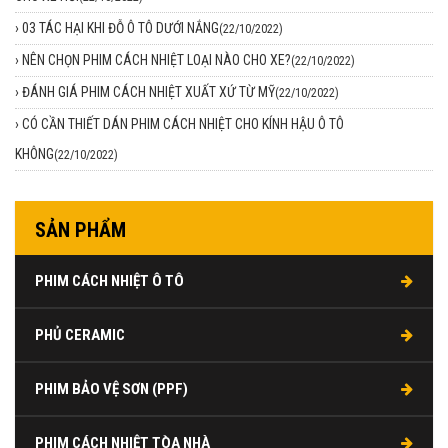
›
03 TÁC HẠI KHI ĐỖ Ô TÔ DƯỚI NẮNG
(22/10/2022)
›
NÊN CHỌN PHIM CÁCH NHIỆT LOẠI NÀO CHO XE?
(22/10/2022)
›
ĐÁNH GIÁ PHIM CÁCH NHIỆT XUẤT XỨ TỪ MỸ
(22/10/2022)
›
CÓ CẦN THIẾT DÁN PHIM CÁCH NHIỆT CHO KÍNH HẬU Ô TÔ
KHÔNG
(22/10/2022)
SẢN PHẨM
PHIM CÁCH NHIỆT Ô TÔ
PHỦ CERAMIC
PHIM BẢO VỆ SƠN (PPF)
PHIM CÁCH NHIỆT TÒA NHÀ