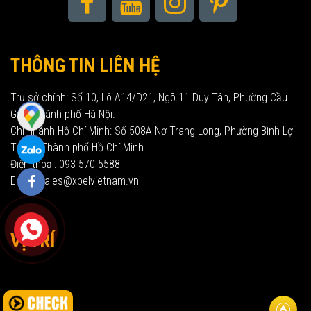
THÔNG TIN LIÊN HỆ
Trụ sở chính: Số 10, Lô A14/D21, Ngõ 11 Duy Tân, Phường Cầu
Giấy, Thành phố Hà Nội.
Chi nhánh Hồ Chí Minh: Số 508A Nơ Trang Long, Phường Bình Lợi
Trung, Thành phố Hồ Chí Minh.
Điện thoại: 093 570 5588
Email: sales@xpelvietnam.vn
VỊ TRÍ
Về đầu t