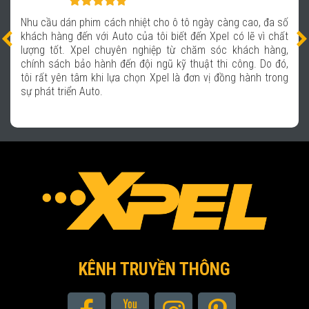
Nhu cầu dán phim cách nhiệt cho ô tô ngày càng cao, đa số
khách hàng đến với Auto của tôi biết đến Xpel có lẽ vì chất
lượng tốt. Xpel chuyên nghiệp từ chăm sóc khách hàng,
chính sách bảo hành đến đội ngũ kỹ thuật thi công. Do đó,
tôi rất yên tâm khi lựa chọn Xpel là đơn vị đồng hành trong
sự phát triển Auto.
KÊNH TRUYỀN THÔNG