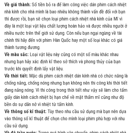
Về giá thành:
Số tiền bỏ ra để làm công việc dán phim cách nhiệt
nhà kính cho nhà mình là bao nhiêu không thành vấn đề đối với bạn
thì được rồi, bạn sẽ chọn loại phim cách nhiệt nhà kính của Mĩ vì
đây là một loại vật liệu chất lượng hoàn hảo và được nhiều người ở
nhiều nước trên thế giới sử dụng. Còn nếu bạn ngại ngùng về tài
chính thì hãy đến với phim Hàn Quốc hay một số loại khác có giá
thành tương đương.
Về màu sắc:
Loại vật liệu này cũng có một số màu khác nhau
nhưng bạn hãy xác định kĩ theo sở thích và phong thủy của bạn
trước khi quyết định lấy vật liệu.
Về thời tiết:
Mặc dù phim cách nhiệt dán kính nhà có chức năng là
chống nắng, chống nóng nhưng bạn không nên thi công khi thời tiết
đang nắng nóng. Vì thi công trong thời tiết như vậy sẽ làm cho tấm
giấy dán kính cách nhiệt bị hạn chế về mặt thẩm mĩ cũng như độ
bền do sự dãn nở vì nhiệt từ tấm kính.
Về thông số kĩ thuật:
Tùy theo nhu cầu sử dụng mà bạn nên dựa
vào thông số kĩ thuật để chọn cho mình loại phim phù hợp với nhu
cầu sử dụng.
Về độ trầy xước:
Trong quá trình vận chuyển, phim cách nhiệt nhà