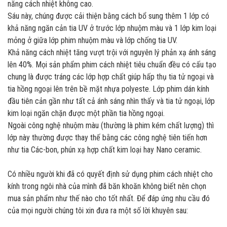
năng cách nhiệt không cao.
Sáu này, chúng được cải thiện bằng cách bổ sung thêm 1 lớp có
khả năng ngăn cản tia UV ở trước lớp nhuộm màu và 1 lớp kim loại
mỏng ở giữa lớp phim nhuộm màu và lớp chống tia UV.
Khả năng cách nhiệt tăng vượt trội với nguyên lý phản xạ ánh sáng
lên 40%. Mọi sản phẩm phim cách nhiệt tiêu chuẩn đều có cấu tạo
chung là được tráng các lớp hợp chất giúp hấp thụ tia tử ngoại và
tia hồng ngoại lên trên bề mặt nhựa polyeste. Lớp phim dán kính
đầu tiên cản gần như tất cả ánh sáng nhìn thấy và tia tử ngoại, lớp
kim loại ngăn chặn được một phần tia hồng ngoại.
Ngoài công nghệ nhuộm màu (thường là phim kém chất lượng) thì
lớp này thường được thay thế bằng các công nghệ tiên tiến hơn
như tia Các-bon, phún xạ hợp chất kim loại hay Nano ceramic.
Có nhiều người khi đã có quyết định sử dụng phim cách nhiệt cho
kính trong ngôi nhà của mình đã băn khoăn không biết nên chọn
mua sản phẩm như thế nào cho tốt nhất. Để đáp ứng nhu cầu đó
của mọi người chúng tôi xin đưa ra một số lời khuyên sau: