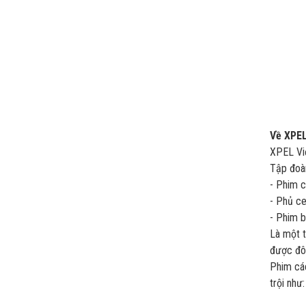
Về XPEL
XPEL Việ
Tập đoà
- Phim c
- Phủ c
- Phim 
Là một t
được đôn
Phim các
trội như: