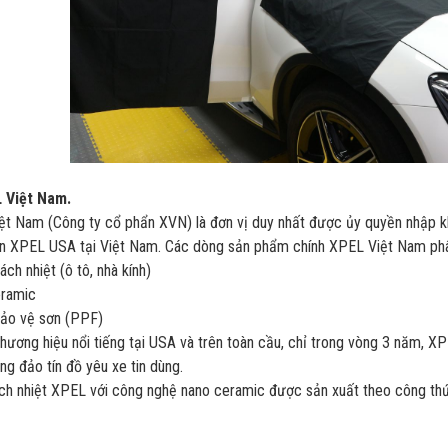
 Việt Nam.
t Nam (Công ty cổ phẩn XVN) là đơn vị duy nhất được ủy quyền nhập k
n XPEL USA tại Việt Nam. Các dòng sản phẩm chính XPEL Việt Nam phâ
ách nhiệt (ô tô, nhà kính)
eramic
bảo vệ sơn (PPF)
hương hiệu nổi tiếng tại USA và trên toàn cầu, chỉ trong vòng 3 năm, XPE
g đảo tín đồ yêu xe tin dùng.
h nhiệt XPEL với công nghệ nano ceramic được sản xuất theo công thứ