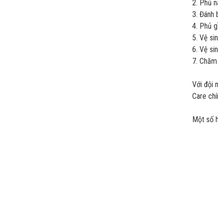
2. Phủ 
3. Đánh
4. Phủ 
5. Vệ s
6. Vệ si
7. Chăm 
Với đội 
Care chí
Một số h