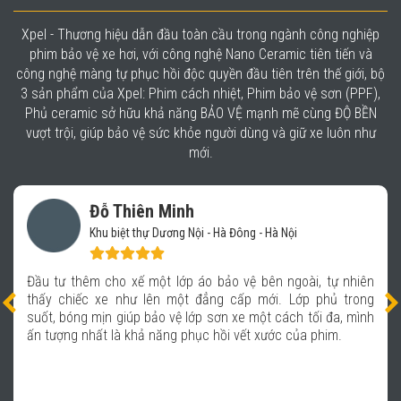
Xpel - Thương hiệu dẫn đầu toàn cầu trong ngành công nghiệp
phim bảo vệ xe hơi, với công nghệ Nano Ceramic tiên tiến và
công nghệ màng tự phục hồi độc quyền đầu tiên trên thế giới, bộ
3 sản phẩm của Xpel: Phim cách nhiệt, Phim bảo vệ sơn (PPF),
Phủ ceramic sở hữu khả năng BẢO VỆ mạnh mẽ cùng ĐỘ BỀN
vượt trội, giúp bảo vệ sức khỏe người dùng và giữ xe luôn như
mới.
Đỗ Thiên Minh
Khu biệt thự Dương Nội - Hà Đông - Hà Nội
Đầu tư thêm cho xế một lớp áo bảo vệ bên ngoài, tự nhiên
thấy chiếc xe như lên một đẳng cấp mới. Lớp phủ trong
suốt, bóng mịn giúp bảo vệ lớp sơn xe một cách tối đa, mình
ấn tượng nhất là khả năng phục hồi vết xước của phim.