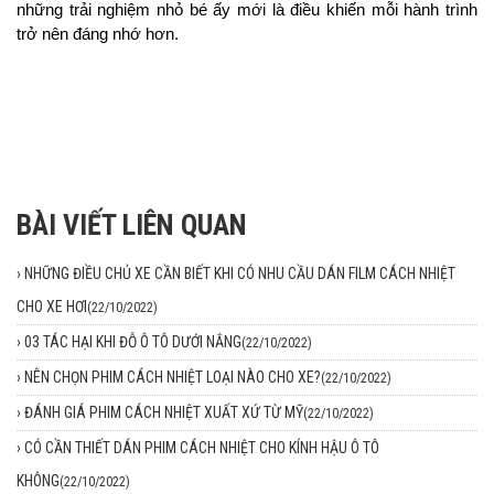
những trải nghiệm nhỏ bé ấy mới là điều khiến mỗi hành trình 
trở nên đáng nhớ hơn.
BÀI VIẾT LIÊN QUAN
›
NHỮNG ĐIỀU CHỦ XE CẦN BIẾT KHI CÓ NHU CẦU DÁN FILM CÁCH NHIỆT
CHO XE HƠI
(22/10/2022)
›
03 TÁC HẠI KHI ĐỖ Ô TÔ DƯỚI NẮNG
(22/10/2022)
›
NÊN CHỌN PHIM CÁCH NHIỆT LOẠI NÀO CHO XE?
(22/10/2022)
›
ĐÁNH GIÁ PHIM CÁCH NHIỆT XUẤT XỨ TỪ MỸ
(22/10/2022)
›
CÓ CẦN THIẾT DÁN PHIM CÁCH NHIỆT CHO KÍNH HẬU Ô TÔ
KHÔNG
(22/10/2022)