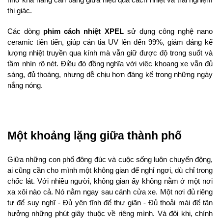
nhờ khả năng cân bằng giữa hiệu quả cách nhiệt và trải nghiệm 
thị giác.
Các dòng 
phim cách nhiệt XPEL
 sử dụng công nghệ nano 
ceramic tiên tiến, giúp cản tia UV lên đến 99%, giảm đáng kể 
lượng nhiệt truyền qua kính mà vẫn giữ được độ trong suốt và 
tầm nhìn rõ nét. Điều đó đồng nghĩa với việc khoang xe vẫn đủ 
sáng, đủ thoáng, nhưng dễ chịu hơn đáng kể trong những ngày 
nắng nóng.
Một khoảng lặng giữa thành phố
Giữa những con phố đông đúc và cuộc sống luôn chuyển động, 
ai cũng cần cho mình một không gian để nghỉ ngơi, dù chỉ trong 
chốc lát. Với nhiều người, không gian ấy không nằm ở một nơi 
xa xôi nào cả. Nó nằm ngay sau cánh cửa xe. Một nơi đủ riêng 
tư để suy nghĩ - Đủ yên tĩnh để thư giãn - Đủ thoải mái để tận 
hưởng những phút giây thuộc về riêng mình. Và đôi khi, chính 