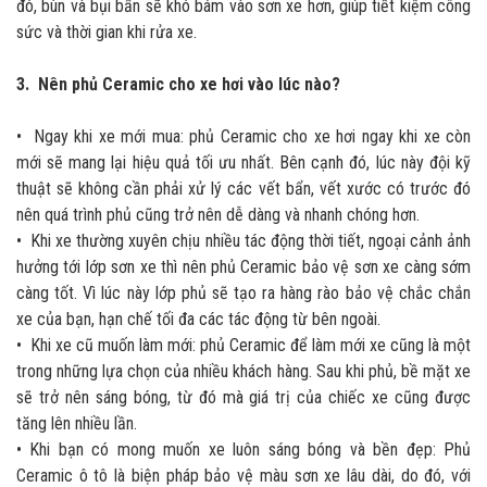
đó, bùn và bụi bẩn sẽ khó bám vào sơn xe hơn, giúp tiết kiệm công
sức và thời gian khi rửa xe.
3. Nên phủ Ceramic cho xe hơi vào lúc nào?
• Ngay khi xe mới mua: phủ Ceramic cho xe hơi ngay khi xe còn
mới sẽ mang lại hiệu quả tối ưu nhất. Bên cạnh đó, lúc này đội kỹ
thuật sẽ không cần phải xử lý các vết bẩn, vết xước có trước đó
nên quá trình phủ cũng trở nên dễ dàng và nhanh chóng hơn.
• Khi xe thường xuyên chịu nhiều tác động thời tiết, ngoại cảnh ảnh
hưởng tới lớp sơn xe thì nên phủ Ceramic bảo vệ sơn xe càng sớm
càng tốt. Vì lúc này lớp phủ sẽ tạo ra hàng rào bảo vệ chắc chắn
xe của bạn, hạn chế tối đa các tác động từ bên ngoài.
• Khi xe cũ muốn làm mới: phủ Ceramic để làm mới xe cũng là một
trong những lựa chọn của nhiều khách hàng. Sau khi phủ, bề mặt xe
sẽ trở nên sáng bóng, từ đó mà giá trị của chiếc xe cũng được
tăng lên nhiều lần.
•
Khi bạn có mong muốn xe luôn sáng bóng và bền đẹp: Phủ
Ceramic ô tô là biện pháp bảo vệ màu sơn xe lâu dài, do đó, với