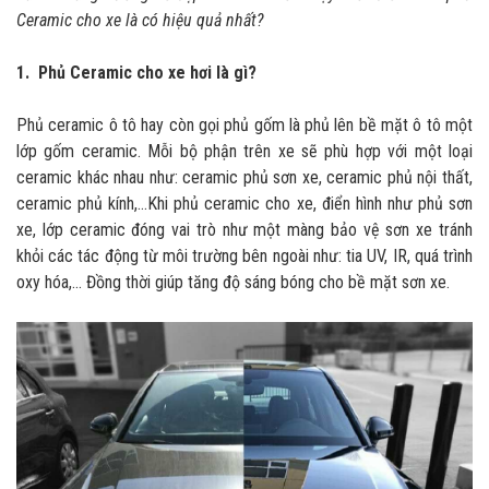
Ceramic cho xe là có hiệu quả nhất?
1. Phủ Ceramic cho xe hơi là gì?
Phủ ceramic ô tô hay còn gọi phủ gốm là phủ lên bề mặt ô tô một
lớp gốm ceramic. Mỗi bộ phận trên xe sẽ phù hợp với một loại
ceramic khác nhau như: ceramic phủ sơn xe, ceramic phủ nội thất,
ceramic phủ kính,…Khi phủ ceramic cho xe, điển hình như phủ sơn
xe, lớp ceramic đóng vai trò như một màng bảo vệ sơn xe tránh
khỏi các tác động từ môi trường bên ngoài như: tia UV, IR, quá trình
oxy hóa,... Đồng thời giúp tăng độ sáng bóng cho bề mặt sơn xe.