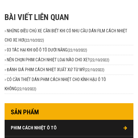
BÀI VIẾT LIÊN QUAN
›
NHỮNG ĐIỀU CHỦ XE CẦN BIẾT KHI CÓ NHU CẦU DÁN FILM CÁCH NHIỆT
CHO XE HƠI
(22/10/2022)
›
03 TÁC HẠI KHI ĐỖ Ô TÔ DƯỚI NẮNG
(22/10/2022)
›
NÊN CHỌN PHIM CÁCH NHIỆT LOẠI NÀO CHO XE?
(22/10/2022)
›
ĐÁNH GIÁ PHIM CÁCH NHIỆT XUẤT XỨ TỪ MỸ
(22/10/2022)
›
CÓ CẦN THIẾT DÁN PHIM CÁCH NHIỆT CHO KÍNH HẬU Ô TÔ
KHÔNG
(22/10/2022)
SẢN PHẨM
PHIM CÁCH NHIỆT Ô TÔ