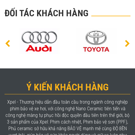
ĐỐI TÁC KHÁCH HÀNG
Ý KIẾN KHÁCH HÀNG
Xpel - Thương hiệu dẫn đầu toàn cầu trong ngành công nghiệp
phim bảo vệ xe hơi, với công nghệ Nano Ceramic tiên tiến và
công nghệ màng tự phục hồi độc quyền đầu tiên trên thế giới, bộ
3 sản phẩm của Xpel: Phim cách nhiệt, Phim bảo vệ sơn (PPF),
Phủ ceramic sở hữu khả năng BẢO VỆ mạnh mẽ cùng ĐỘ BỀN