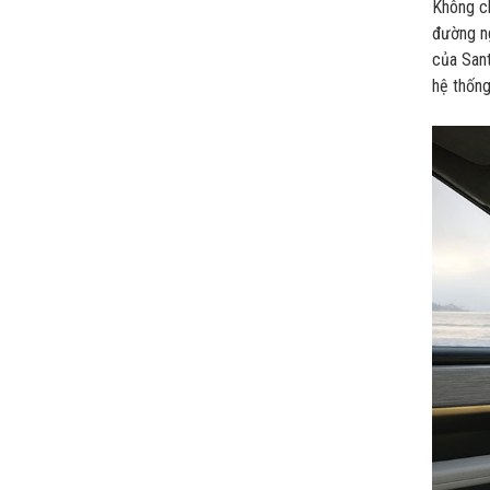
Không ch
đường ng
của Sant
hệ thống