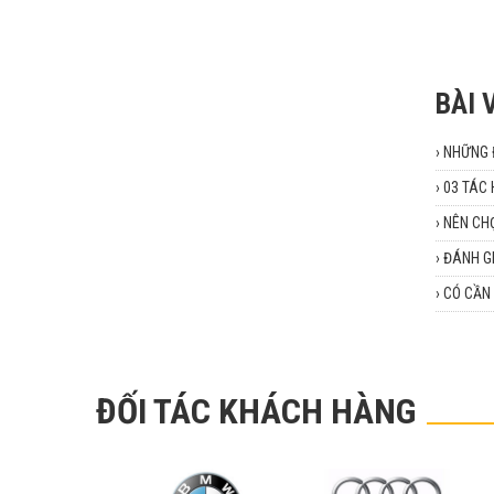
BÀI 
›
NHỮNG Đ
›
03 TÁC 
›
NÊN CHỌ
›
ĐÁNH G
›
CÓ CẦN 
ĐỐI TÁC KHÁCH HÀNG