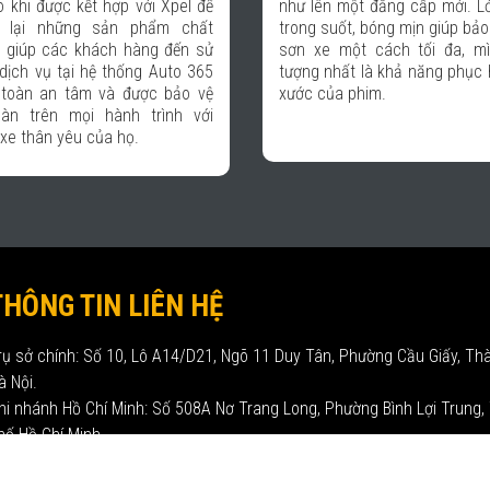
ên một đẳng cấp mới. Lớp phủ
Xpel có lẽ vì chất lượng tốt
 suốt, bóng mịn giúp bảo vệ lớp
chuyên nghiệp từ chăm sóc
xe một cách tối đa, mình ấn
hàng, chính sách bảo hành đ
 nhất là khả năng phục hồi vết
ngũ kỹ thuật thi công. Do đó, 
của phim.
yên tâm khi lựa chọn Xpel là
đồng hành trong sự phát triển
THÔNG TIN LIÊN HỆ
rụ sở chính: Số 10, Lô A14/D21, Ngõ 11 Duy Tân, Phường Cầu Giấy, Th
à Nội.
hi nhánh Hồ Chí Minh: Số 508A Nơ Trang Long, Phường Bình Lợi Trung,
hố Hồ Chí Minh.
iện thoại: 093 570 5588
mail: sales@xpelvietnam.vn