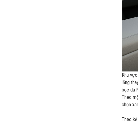
Khu vực 
lăng tha
bọc da 
Theo một
chọn xăn
Theo kế 