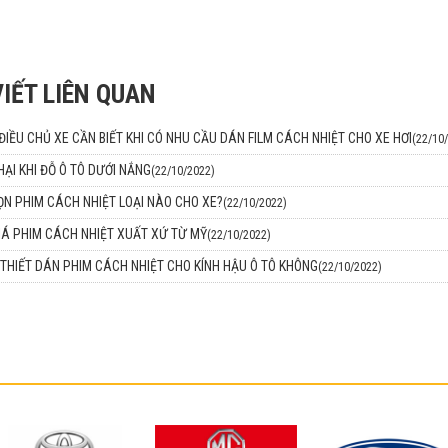
VIẾT LIÊN QUAN
IỀU CHỦ XE CẦN BIẾT KHI CÓ NHU CẦU DÁN FILM CÁCH NHIỆT CHO XE HƠI
(22/10
HẠI KHI ĐỖ Ô TÔ DƯỚI NẮNG
(22/10/2022)
N PHIM CÁCH NHIỆT LOẠI NÀO CHO XE?
(22/10/2022)
IÁ PHIM CÁCH NHIỆT XUẤT XỨ TỪ MỸ
(22/10/2022)
THIẾT DÁN PHIM CÁCH NHIỆT CHO KÍNH HẬU Ô TÔ KHÔNG
(22/10/2022)