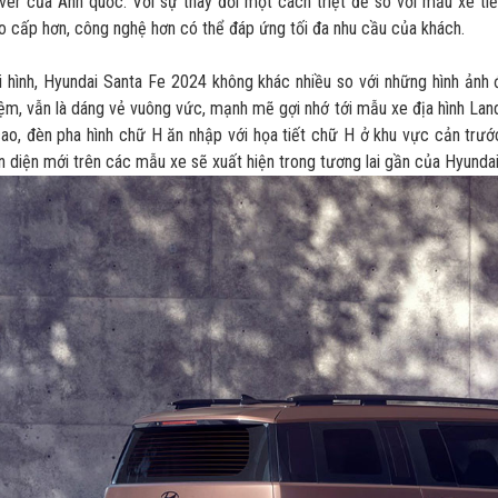
ver của Anh quốc. Với sự thay đổi một cách triệt để so với mẫu xe t
o cấp hơn, công nghệ hơn có thể đáp ứng tối đa nhu cầu của khách.
 hình, Hyundai Santa Fe 2024 không khác nhiều so với những hình ảnh 
ệm, vẫn là dáng vẻ vuông vức, mạnh mẽ gợi nhớ tới mẫu xe địa hình La
ao, đèn pha hình chữ H ăn nhập với họa tiết chữ H ở khu vực cản trướ
n diện mới trên các mẫu xe sẽ xuất hiện trong tương lai gần của Hyundai