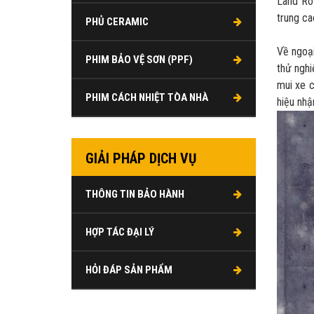
Land Ro
trung ca
PHỦ CERAMIC
Về ngoại
PHIM BẢO VỆ SƠN (PPF)
thử nghi
mui xe c
PHIM CÁCH NHIỆT TÒA NHÀ
hiệu nhậ
GIẢI PHÁP DỊCH VỤ
THÔNG TIN BẢO HÀNH
HỢP TÁC ĐẠI LÝ
HỎI ĐÁP SẢN PHẨM