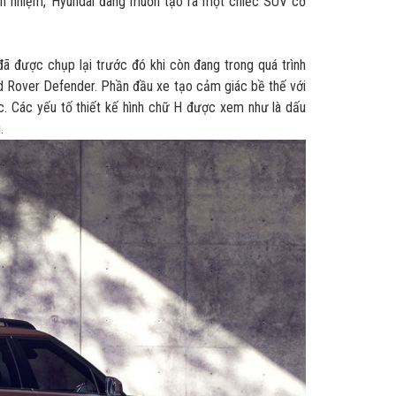
iền nhiệm, Hyundai đang muốn tạo ra một chiếc SUV cỡ
đã được chụp lại trước đó khi còn đang trong quá trình
nd Rover Defender. Phần đầu xe tạo cảm giác bề thế với
c. Các yếu tố thiết kế hình chữ H được xem như là dấu
.