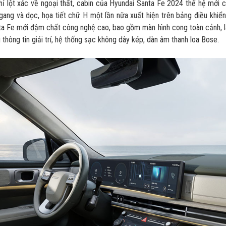
ỉ lột xác về ngoại thất, cabin của Hyundai Santa Fe 2024 thế hệ mới 
ang và dọc, họa tiết chữ H một lần nữa xuất hiện trên bảng điều khiể
a Fe mới đậm chất công nghệ cao, bao gồm màn hình cong toàn cảnh, là
 thông tin giải trí, hệ thống sạc không dây kép, dàn âm thanh loa Bose.