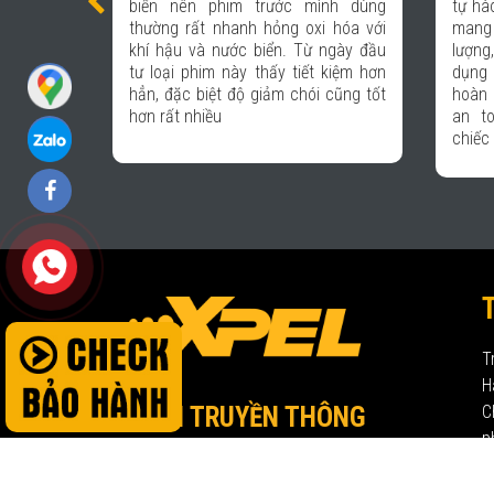
ình dùng
tự hào khi được kết hợp với Xpel để
như l
i hóa với
mang lại những sản phẩm chất
trong
 ngày đầu
lượng, giúp các khách hàng đến sử
sơn 
 kiệm hơn
dụng dịch vụ tại hệ thống Auto 365
tượng
 cũng tốt
hoàn toàn an tâm và được bảo vệ
xước 
an toàn trên mọi hành trình với
chiếc xe thân yêu của họ.
T
H
KÊNH TRUYỀN THÔNG
C
p
Đ
E