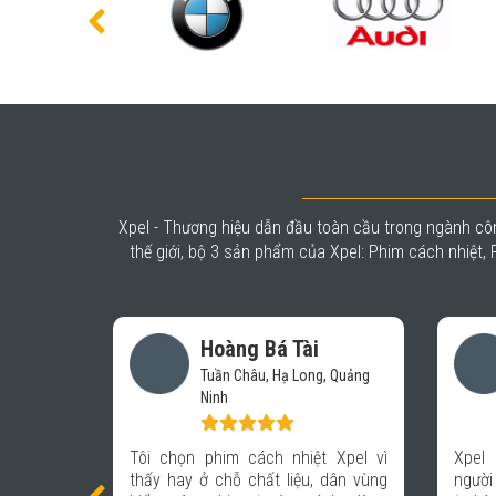
Xpel - Thương hiệu dẫn đầu toàn cầu trong ngành côn
thế giới, bộ 3 sản phẩm của Xpel: Phim cách nhiệt
Vũ Mạnh Báu
, Quảng
Hệ thống chăm sóc xe- Auto
365 Quảng Ninh
 Xpel vì
Xpel là thương hiệu được nhiều
Đầu t
 dân vùng
người trong giới xe biết đến, tôi rất
vệ bê