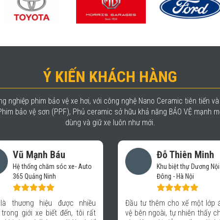
Ý KIẾN KHÁCH HÀNG
g nghiệp phim bảo vệ xe hơi, với công nghệ Nano Ceramic tiên tiến v
, Phim bảo vệ sơn (PPF), Phủ ceramic sở hữu khả năng BẢO VỆ mạnh mẽ
dùng và giữ xe luôn như mới.
Đỗ Thiên Minh
Trần Nhật Minh
Khu biệt thự Dương Nội - Hà
Chủ cơ sở Nhật Minh A
Đông - Hà Nội
Nhu cầu dán phim cách nhiệt
ư thêm cho xế một lớp áo bảo
tô ngày càng cao, đa số
n ngoài, tự nhiên thấy chiếc xe
hàng đến với Auto của tôi bi