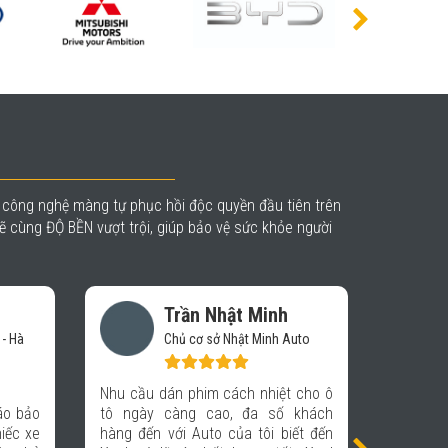
à công nghệ màng tự phục hồi độc quyền đầu tiên trên
 cùng ĐỘ BỀN vượt trội, giúp bảo vệ sức khỏe người
Trần Duy Sơn
uto
GĐ Kinh doanh Công ty TP
Entertainment
 cho ô
 khách
Tôi rất hài lòng với chất lượng phim
Tôi chọ
ết đến
cách nhiệt của Xpel: tầm nhìn tốt,
thấy ha