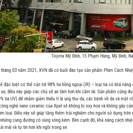
Toyota Mỹ Đình, 15 Phạm Hùng, Mỹ Đình, N
 tháng 03 năm 2021, XVN đã có buổi đào tạo sản phẩm Phim Cách Nhiệt
thế đặc biệt có thể cản tới 98% tia hồng ngoại (IR) – loại tia có khả n
i xe, điều này giúp các chủ xế an tâm hơn khi cầm lái. Sản phẩm cũng đ
99% tia UV) để nhằm giảm thiểu tỉ lệ ung thư da, các bệnh về da và mắt ch
 công nghệ nano ceramic của Xpel sẽ không bị oxy hoá và không gây cản
kim loại. Điều này sẽ giúp tăng thêm trải nghiệm cho người sử dụng trê
 những cung đường có vùng sóng kém. Bên cạnh đó, khả năng cách nhiệt
ải mái và tự tin hơn khi ngồi trong xe.