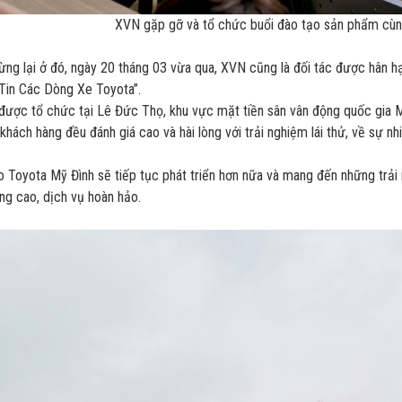
XVN gặp gỡ và tổ chức buổi đào tạo sản phẩm cù
ng lại ở đó, ngày 20 tháng 03 vừa qua, XVN cũng là đối tác được hân 
Tin Các Dòng Xe Toyota”.
được tổ chức tại Lê Đức Thọ, khu vực mặt tiền sân vân động quốc gia M
khách hàng đều đánh giá cao và hài lòng với trải nghiệm lái thử, về sự nh
 Toyota Mỹ Đình sẽ tiếp tục phát triển hơn nữa và mang đến những trả
ng cao, dịch vụ hoàn hảo.