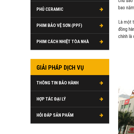
chu đáo 
bao năm
PHỦ CERAMIC
Là một t
PHIM BẢO VỆ SƠN (PPF)
đồng hàn
chính là
PHIM CÁCH NHIỆT TÒA NHÀ
GIẢI PHÁP DỊCH VỤ
THÔNG TIN BẢO HÀNH
HỢP TÁC ĐẠI LÝ
HỎI ĐÁP SẢN PHẨM