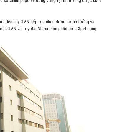
hực sự chinh phục và đứng vững tại thị trường được suốt
m, đến nay XVN tiếp tục nhận được sự tin tưởng và
ển của XVN và Toyota. Những sản phẩm của Xpel cũng