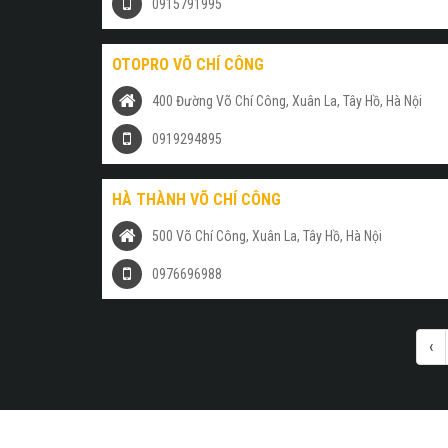
0915791995
OTOPRO VÕ CHÍ CÔNG
400 Đường Võ Chí Công, Xuân La, Tây Hồ, Hà Nội
0919294895
HÀ THÀNH VÕ CHÍ CÔNG
500 Võ Chí Công, Xuân La, Tây Hồ, Hà Nội
0976696988
‹