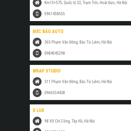
Km15+575, Quốc lộ 32, Trạm Trôi, Hoài Đức, Hà Nội
0961458555
ĐỨC BẢO AUTO
365 Phạm Văn Đồng, Bắc Từ Liêm, Hà Nội
0984045298
WRAP STUDIO
311 Phạm Văn Đồng, Bắc Từ Liêm, Hà Nội
0966554438
D LUX
98 Võ Chí Công, Tây Hồ, Hà Nội