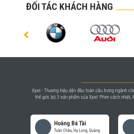
ĐỐI TÁC KHÁCH HÀNG
Xpel - Thương hiệu dẫn đầu toàn cầu trong ngành côn
thế giới, bộ 3 sản phẩm của Xpel: Phim cách nhiệt
Vũ Mạnh Báu
g, Quảng
Hệ thống chăm sóc xe- Auto