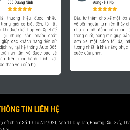
Đông - Hà Nội
Nhu cầu dán phim cách nhiệ
tư thêm cho xế một lớp áo bảo
tô ngày càng cao, đa số
n ngoài, tự nhiên thấy chiếc xe
hàng đến với Auto của tôi b
lên một đẳng cấp mới. Lớp phủ
Xpel có lẽ vì chất lượng tố
 suốt, bóng mịn giúp bảo vệ lớp
chuyên nghiệp từ chăm sóc
xe một cách tối đa, mình ấn
hàng, chính sách bảo hành 
 nhất là khả năng phục hồi vết
ngũ kỹ thuật thi công. Do đó, 
 của phim.
yên tâm khi lựa chọn Xpel là
đồng hành trong sự phát triển
THÔNG TIN LIÊN HỆ
rụ sở chính: Số 10, Lô A14/D21, Ngõ 11 Duy Tân, Phường Cầu Giấy, Th
à Nội.