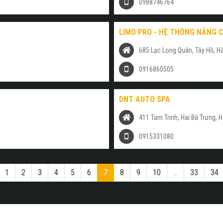
0988746764
LIMO PRO - HỆ THỐNG NÂNG C
685 Lạc Long Quân, Tây Hồ, Hà
0916860505
DNT AUTO SPA
411 Tam Trinh, Hai Bà Trưng, H
0915331080
1
2
3
4
5
6
7
8
9
10
...
33
34