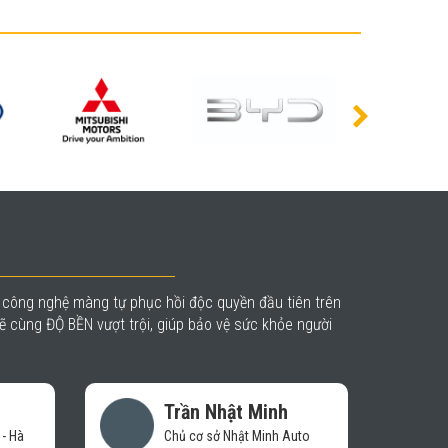
à công nghệ màng tự phục hồi độc quyền đầu tiên trên
 cùng ĐỘ BỀN vượt trội, giúp bảo vệ sức khỏe người
Trần Duy Sơn
Auto
GĐ Kinh doanh Công ty TP