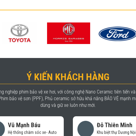
Ý KIẾN KHÁCH HÀNG
g nghiệp phim bảo vệ xe hơi, với công nghệ Nano Ceramic tiên tiến v
, Phim bảo vệ sơn (PPF), Phủ ceramic sở hữu khả năng BẢO VỆ mạnh mẽ
dùng và giữ xe luôn như mới.
Đỗ Thiên Minh
Trần Nhật Minh
Khu biệt thự Dương Nội - Hà
Chủ cơ sở Nhật Minh 