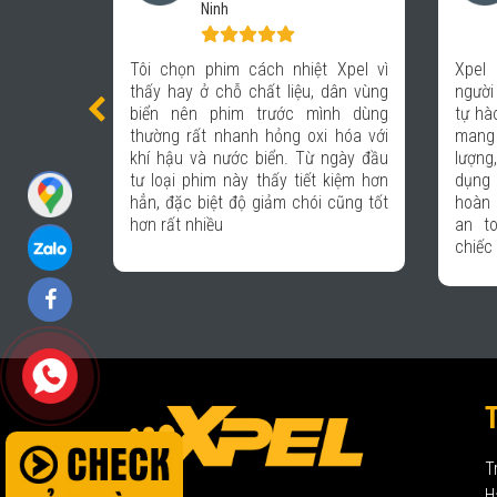
365 Quảng Ninh
t Xpel vì
Xpel là thương hiệu được nhiều
Đầu 
 dân vùng
người trong giới xe biết đến, tôi rất
vệ bê
ình dùng
tự hào khi được kết hợp với Xpel để
như 
i hóa với
mang lại những sản phẩm chất
trong
 ngày đầu
lượng, giúp các khách hàng đến sử
sơn 
t kiệm hơn
dụng dịch vụ tại hệ thống Auto 365
tượng
i cũng tốt
hoàn toàn an tâm và được bảo vệ
xước
an toàn trên mọi hành trình với
chiếc xe thân yêu của họ.
T
H