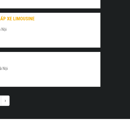
ẤP XE LIMOUSINE
 Nội
à Nội
›