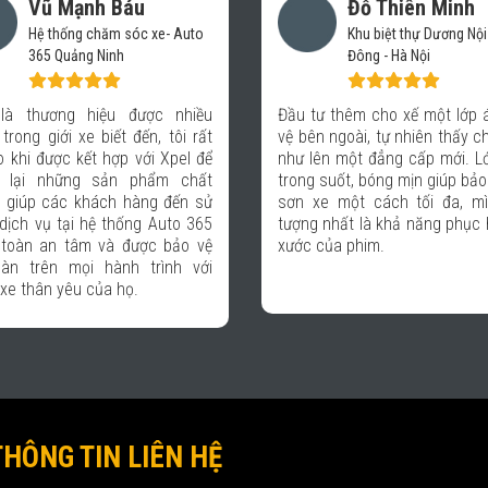
Vũ Mạnh Báu
Đỗ Thiên Minh
Hệ thống chăm sóc xe- Auto
Khu biệt thự Dương Nội
365 Quảng Ninh
Đông - Hà Nội
 là thương hiệu được nhiều
Đầu tư thêm cho xế một lớp 
trong giới xe biết đến, tôi rất
vệ bên ngoài, tự nhiên thấy c
o khi được kết hợp với Xpel để
như lên một đẳng cấp mới. L
 lại những sản phẩm chất
trong suốt, bóng mịn giúp bảo
, giúp các khách hàng đến sử
sơn xe một cách tối đa, m
dịch vụ tại hệ thống Auto 365
tượng nhất là khả năng phục 
toàn an tâm và được bảo vệ
xước của phim.
àn trên mọi hành trình với
 xe thân yêu của họ.
THÔNG TIN LIÊN HỆ