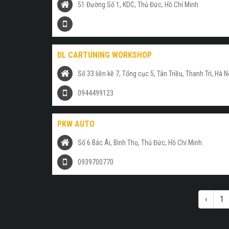
51 Đường Số 1, KDC, Thủ Đức, Hồ Chí Minh
ĐL CARTUNING WORKSHOP
Số 33 liền kề 7, Tổng cục 5, Tân Triều, Thanh Trì, Hà N
0944499123
PKW AUTO
Số 6 Bác Ái, Bình Thọ, Thủ Đức, Hồ Chí Minh
0939700770
‹
1