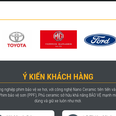
Ý KIẾN KHÁCH HÀNG
g nghiệp phim bảo vệ xe hơi, với công nghệ Nano Ceramic tiên tiến v
, Phim bảo vệ sơn (PPF), Phủ ceramic sở hữu khả năng BẢO VỆ mạnh mẽ
dùng và giữ xe luôn như mới.