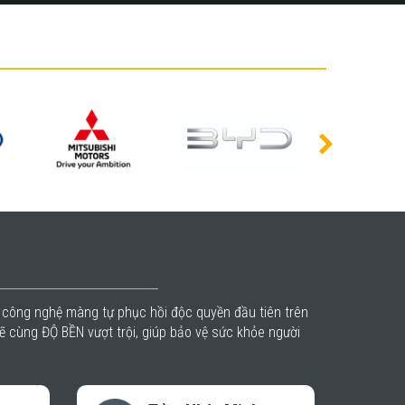
à công nghệ màng tự phục hồi độc quyền đầu tiên trên
 cùng ĐỘ BỀN vượt trội, giúp bảo vệ sức khỏe người