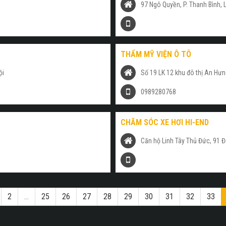
97 Ngô Quyền, P. Thanh Bình, 
THẨM MỸ VIỆN Ô TÔ
ội
Số 19 LK 12 khu đô thị An Hưn
0989280768
CHĂM SÓC XE HƠI HI-END
Căn hộ Linh Tây Thủ Đức, 91 Đ
2
...
25
26
27
28
29
30
31
32
33