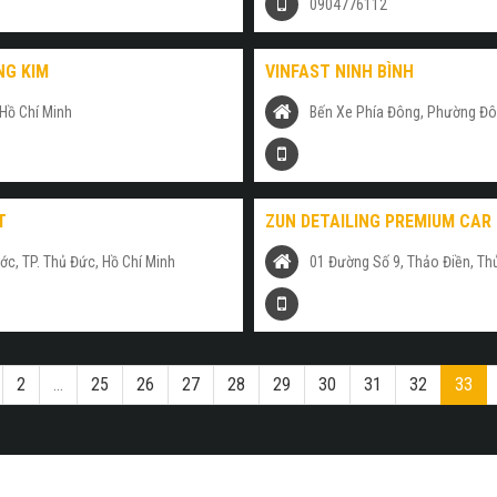
0904776112
NG KIM
VINFAST NINH BÌNH
Hồ Chí Minh
Bến Xe Phía Đông, Phường Đô
T
ZUN DETAILING PREMIUM CAR
ước, TP. Thủ Đức, Hồ Chí Minh
01 Đường Số 9, Thảo Điền, Th
2
...
25
26
27
28
29
30
31
32
33