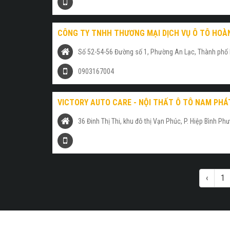
CÔNG TY TNHH THƯƠNG MẠI DỊCH VỤ Ô TÔ HOÀ
Số 52-54-56 Đường số 1, Phường An Lạc, Thành phố 
0903167004
VICTORY AUTO CARE - NỘI THẤT Ô TÔ NAM PHÁ
36 Đinh Thị Thi, khu đô thị Vạn Phúc, P. Hiệp Bình Ph
‹
1