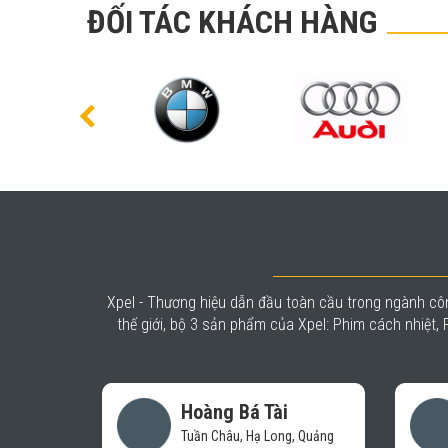
ĐỐI TÁC KHÁCH HÀNG
Xpel - Thương hiệu dẫn đầu toàn cầu trong ngành côn
thế giới, bộ 3 sản phẩm của Xpel: Phim cách nhiệt
á Tài
Vũ Mạnh Báu
 Hạ Long, Quảng
Hệ thống chăm sóc xe- Auto