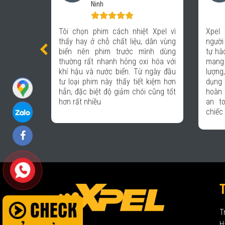
365 Quảng Ninh
h nhiệt Xpel vì
Xpel là thương hiệu được nhiều
t liệu, dân vùng
người trong giới xe biết đến, tôi rất
rước mình dùng
tự hào khi được kết hợp với Xpel để
ỏng oxi hóa với
mang lại những sản phẩm chất
ển. Từ ngày đầu
lượng, giúp các khách hàng đến sử
ấy tiết kiệm hơn
dụng dịch vụ tại hệ thống Auto 365
ảm chói cũng tốt
hoàn toàn an tâm và được bảo vệ
an toàn trên mọi hành trình với
chiếc xe thân yêu của họ.
T
H