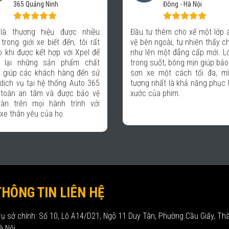
Đông - Hà Nội
Nhu cầu dán phim các
Đầu tư thêm cho xế một lớp áo bảo
tô ngày càng cao,
vệ bên ngoài, tự nhiên thấy chiếc xe
hàng đến với Auto của
như lên một đẳng cấp mới. Lớp phủ
Xpel có lẽ vì chất lư
trong suốt, bóng mịn giúp bảo vệ lớp
chuyên nghiệp từ ch
sơn xe một cách tối đa, mình ấn
hàng, chính sách bảo
tượng nhất là khả năng phục hồi vết
ngũ kỹ thuật thi công.
xước của phim.
yên tâm khi lựa chọn 
đồng hành trong sự phá
THÔNG TIN LIÊN HỆ
rụ sở chính: Số 10, Lô A14/D21, Ngõ 11 Duy Tân, Phường Cầu Giấy, Th
à Nội.