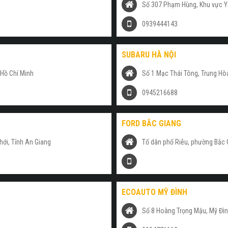
Số 307 Phạm Hùng, Khu vực Yê
0939444143
SUBARU HÀ NỘI
 Hồ Chí Minh
Số 1 Mạc Thái Tông, Trung Hòa
0945216688
FORD BẮC GIANG
ới, Tỉnh An Giang
Tổ dân phố Riễu, phường Bắc G
ECOAUTO MỸ ĐÌNH
Số 8 Hoàng Trọng Mậu, Mỹ Đìn