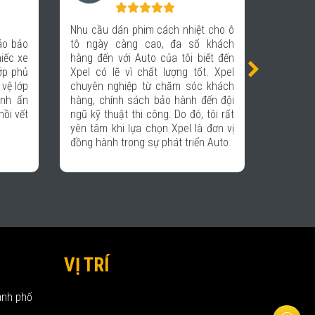
Entertainment
h nhiệt cho ô
 đa số khách
Tôi rất hài lòng với chất lượng phim
 tôi biết đến
cách nhiệt của Xpel: tầm nhìn tốt,
ợng tốt. Xpel
giảm lóa tốt cả ban ngày lẫn đêm,
ăm sóc khách
đặc biệt là không cản sóng điện
 hành đến đội
thoại, thẻ VETG,... giúp tôi thuận tiện
 Do đó, tôi rất
trong những chuyến công tác vùng
Xpel là đơn vị
cao.
t triển Auto.
VỊ TRÍ
ành phố