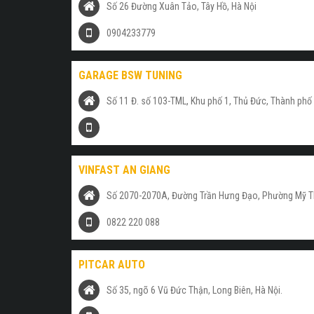
Số 26 Đường Xuân Tảo, Tây Hồ, Hà Nội
0904233779
GARAGE BSW TUNING
Số 11 Đ. số 103-TML, Khu phố 1, Thủ Đức, Thành phố
VINFAST AN GIANG
Số 2070-2070A, Đường Trần Hưng Đạo, Phường Mỹ Th
0822 220 088
PITCAR AUTO
Số 35, ngõ 6 Vũ Đức Thận, Long Biên, Hà Nội.