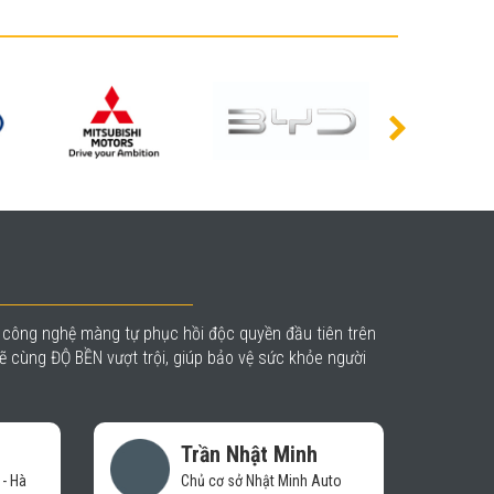
à công nghệ màng tự phục hồi độc quyền đầu tiên trên
 cùng ĐỘ BỀN vượt trội, giúp bảo vệ sức khỏe người
 Minh
Trần Duy Sơn
t Minh Auto
GĐ Kinh doanh Công ty TP