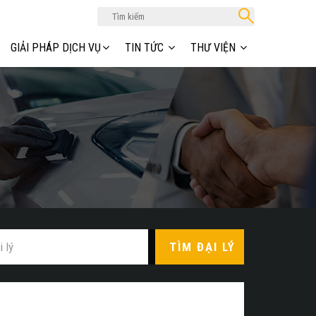
GIẢI PHÁP DỊCH VỤ
TIN TỨC
THƯ VIỆN
TÌM ĐẠI LÝ