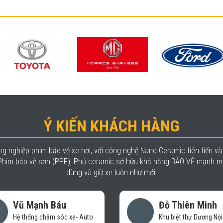
Ý KIẾN KHÁCH HÀNG
g nghiệp phim bảo vệ xe hơi, với công nghệ Nano Ceramic tiên tiến v
, Phim bảo vệ sơn (PPF), Phủ ceramic sở hữu khả năng BẢO VỆ mạnh mẽ
dùng và giữ xe luôn như mới.
Đỗ Thiên Minh
Trần Nhật
Khu biệt thự Dương Nội - Hà
Chủ cơ sở Nhậ