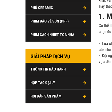
khác vẫn
Hãy theo
PHỦ CERAMIC
1. M
PHIM BẢO VỆ SƠN (PPF)
Có thể t
chọn đượ
PHIM CÁCH NHIỆT TÒA NHÀ
- Lựa ch
của nhà 
- Đội ng
GIẢI PHÁP DỊCH VỤ
vực dán 
THÔNG TIN BẢO HÀNH
HỢP TÁC ĐẠI LÝ
HỎI ĐÁP SẢN PHẨM