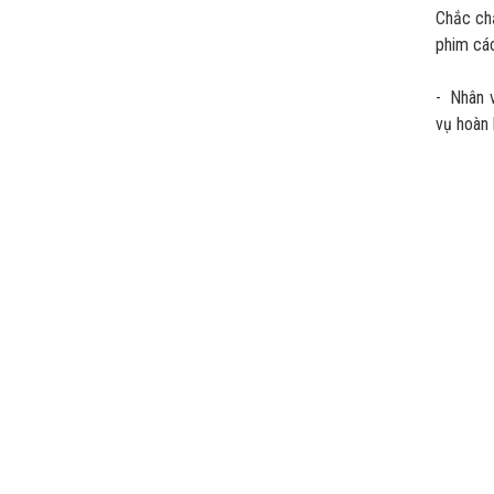
Chắc chắ
phim các
- Nhân v
vụ hoàn 