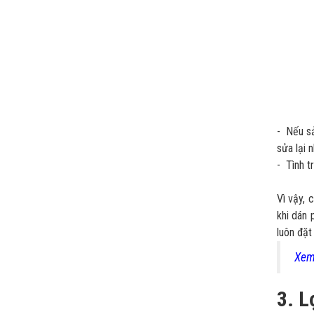
- Nếu sả
sửa lại n
- Tình t
Vì vậy, 
khi dán 
luôn đặt
Xem 
3. L