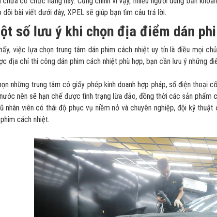
 chưa có chức năng này. Cũng chính vì vậy, nhiều người dùng băn khoăn
 dõi bài viết dưới đây, XPEL sẽ giúp bạn tìm câu trả lời.
ột số lưu ý khi chọn địa điểm dán ph
hấy, việc lựa chọn trung tâm dán phim cách nhiệt uy tín là điều mọi 
c địa chỉ thi công dán phim cách nhiệt phù hợp, bạn cần lưu ý những đi
ọn những trung tâm có giấy phép kinh doanh hợp pháp, số điện thoại c
nước nên sẽ hạn chế được tình trạng lừa đảo, đồng thời các sản phẩm 
ũ nhân viên có thái độ phục vụ niềm nở và chuyên nghiệp, đội kỹ thuật 
phim cách nhiệt.