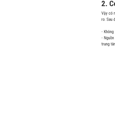
2. C
Vậy có n
ro. Sau 
- Không 
- Nguồn 
trung tâ