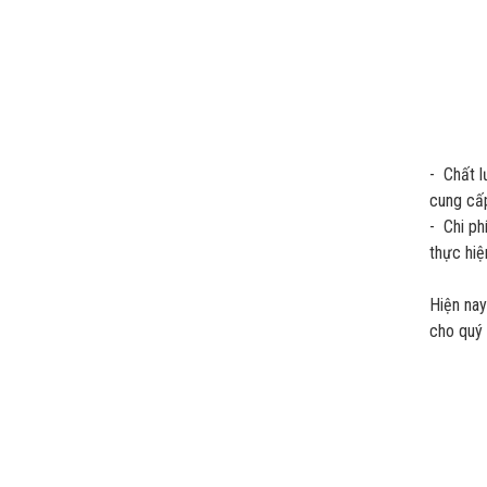
- Chất l
cung cấp
- Chi ph
thực hiệ
Hiện na
cho quý 