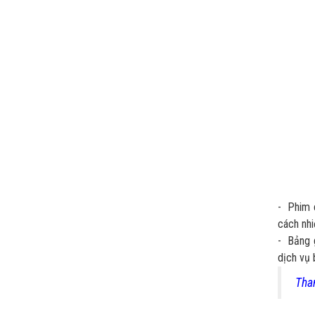
- Phim 
cách nhi
- Bảng g
dịch vụ 
Tham