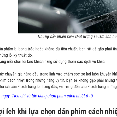
Những sản phẩm kém chất lượng sẽ làm ảnh hưởn
n phẩm bị bong tróc hoặc không đủ tiêu chuẩn, bạn rất dễ gặp phải tì
hững lỗi kỹ thuật đó.
rạng mồi chài, lôi kéo khách hàng sử dụng thêm các dịch vụ khác.
các chuyên gia hàng đầu trong lĩnh vực chăm sóc xe hơi luôn khuyến kh
phim cách nhiệt trong những hãng uy tín, bạn sẽ không gặp phải những t
 lợi ích của khách hàng lên hàng đầu, và mang đến cho khách hàng những 
ngay: Tiêu chí và tác dụng chọn phim cách nhiệt ô tô
ợi ích khi lựa chọn dán phim cách nhi