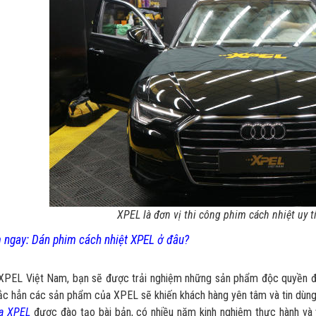
XPEL là đơn vị thi công phim cách nhiệt uy t
 ngay: Dán phim cách nhiệt XPEL ở đâu?
 XPEL Việt Nam, bạn sẽ được trải nghiệm những sản phẩm độc quyền đ
ắc hẳn các sản phẩm của XPEL sẽ khiến khách hàng yên tâm và tin dùng.
ủa XPEL
được đào tạo bài bản, có nhiều năm kinh nghiệm thực hành và 