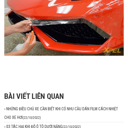
BÀI VIẾT LIÊN QUAN
›
NHỮNG ĐIỀU CHỦ XE CẦN BIẾT KHI CÓ NHU CẦU DÁN FILM CÁCH NHIỆT
CHO XE HƠI
(22/10/2022)
›
03 TÁC HẠI KHI ĐỖ Ô TÔ DƯỚI NẮNG
(22/10/2022)