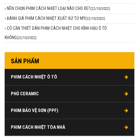
›
NÊN CHỌN PHIM CÁCH NHIỆT LOẠI NÀO CHO XE?
(22/10/2022)
›
ĐÁNH GIÁ PHIM CÁCH NHIỆT XUẤT XỨ TỪ MỸ
(22/10/2022)
›
CÓ CẦN THIẾT DÁN PHIM CÁCH NHIỆT CHO KÍNH HẬU Ô TÔ
KHÔNG
(22/10/2022)
SẢN PHẨM
PHIM CÁCH NHIỆT Ô TÔ
PHỦ CERAMIC
PHIM BẢO VỆ SƠN (PPF)
PHIM CÁCH NHIỆT TÒA NHÀ