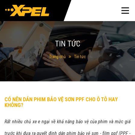
TIN TỨC
Trang chủ
Tin tức
CÓ NÊN DÁN PHIM BẢO VỆ SƠN PPF CHO Ô TÔ HAY
KHÔNG?
Rất nhiều chủ xe e ngại về khả năng bảo vệ của phim và mức giá
trước khi đưa ra quyết định dán phim bảo vệ sơn - film ppf (PPF -