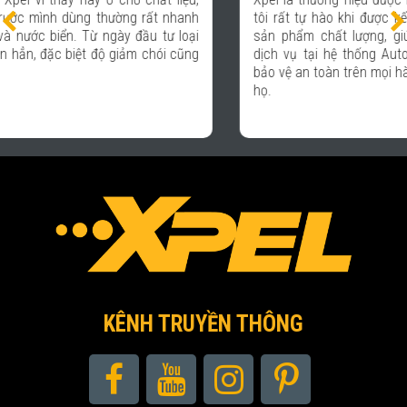
tôi rất tự hào khi được kết hợp với Xpel để mang lại những
sản phẩm chất lượng, giúp các khách hàng đến sử dụng
dịch vụ tại hệ thống Auto 365 hoàn toàn an tâm và được
bảo vệ an toàn trên mọi hành trình với chiếc xe thân yêu của
họ.
KÊNH TRUYỀN THÔNG