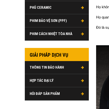
Họ khôn
PHỦ CERAMIC
Họ quan
PHIM BẢO VỆ SƠN (PPF)
Đó là sự
PHIM CÁCH NHIỆT TÒA NHÀ
GIẢI PHÁP DỊCH VỤ
THÔNG TIN BẢO HÀNH
HỢP TÁC ĐẠI LÝ
HỎI ĐÁP SẢN PHẨM