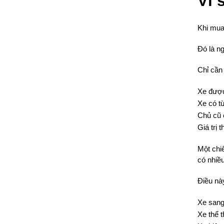
Vì 
Khi mua
Đó là ng
Chỉ cần 
Xe được
Xe có t
Chủ cũ 
Giá trị 
Một chi
có nhiề
Điều này
Xe san
Xe thể 