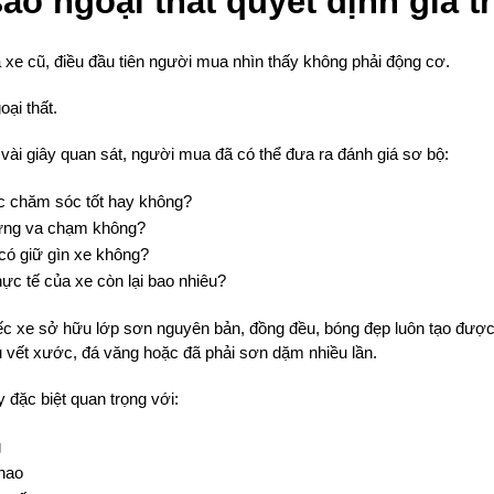
sao ngoại thất quyết định giá t
 xe cũ, điều đầu tiên người mua nhìn thấy không phải động cơ.
oại thất.
vài giây quan sát, người mua đã có thể đưa ra đánh giá sơ bộ:
 chăm sóc tốt hay không?
ừng va chạm không?
có giữ gìn xe không?
thực tế của xe còn lại bao nhiêu?
ếc xe sở hữu lớp sơn nguyên bản, đồng đều, bóng đẹp luôn tạo được 
u vết xước, đá văng hoặc đã phải sơn dặm nhiều lần.
 đặc biệt quan trọng với:
g
thao