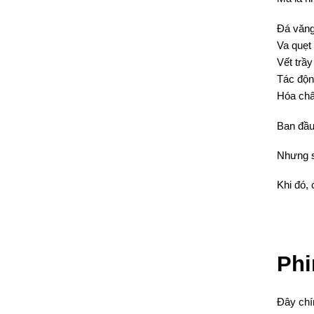
Đá văng
Va quẹt 
Vết trầy
Tác độn
Hóa chấ
Ban đầu 
Nhưng s
Khi đó, 
Phi
Đây chín