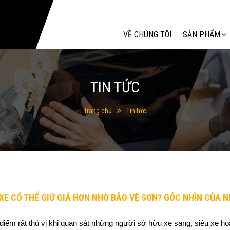
Tìm kiếm
VỀ CHÚNG TÔI
SẢN PHẨM
TIN TỨC
Trang chủ
Tin tức
XE CÓ THỂ GIỮ GIÁ HƠN NHỜ BẢO VỆ SƠN? GÓC NHÌN CỦA 
điểm rất thú vị khi quan sát những người sở hữu xe sang, siêu xe h