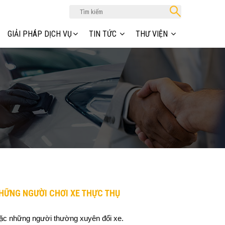
GIẢI PHÁP DỊCH VỤ
TIN TỨC
THƯ VIỆN
NHỮNG NGƯỜI CHƠI XE THỰC THỤ
oặc những người thường xuyên đổi xe.