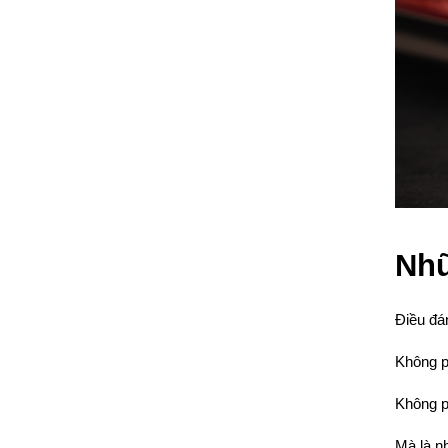
Nhữ
Điều đán
Không ph
Không p
Mà là nh