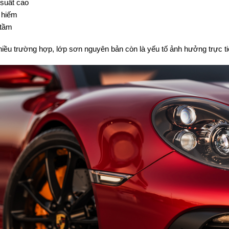
 suất cao
 hiếm
 tầm
iều trường hợp, lớp sơn nguyên bản còn là yếu tố ảnh hưởng trực tiế