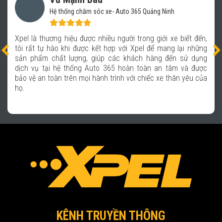
Hệ thống chăm sóc xe- Auto 365 Quảng Ninh
Xpel là thương hiệu được nhiều người trong giới xe biết đến,
tôi rất tự hào khi được kết hợp với Xpel để mang lại những
sản phẩm chất lượng, giúp các khách hàng đến sử dụng
dịch vụ tại hệ thống Auto 365 hoàn toàn an tâm và được
bảo vệ an toàn trên mọi hành trình với chiếc xe thân yêu của
họ.
KÊNH TRUYỀN THÔNG