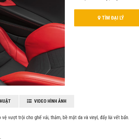
TÌM ĐẠI LÝ
THUẬT
VIDEO HÌNH ẢNH
ợt trội cho ghế vải, thảm, bề mặt da và vinyl, đẩy lùi vết bẩn.