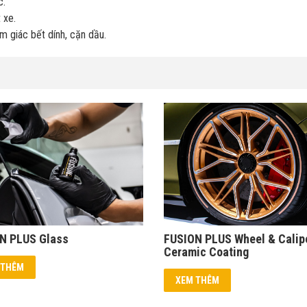
c.
 xe.
m giác bết dính, cặn dầu.
N PLUS Glass
FUSION PLUS Wheel & Calip
Ceramic Coating
 THÊM
XEM THÊM