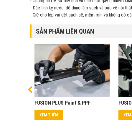
- Chống tia UV, sự oxy hoá và các chất gây ô nhiễm khá
- Đặc tính kỵ nước, dễ dàng làm sạch và bảo vệ nội thất
- Giữ cho lớp vải dệt sạch sẽ, mềm mịn và không có cả
SẢN PHẨM LIÊN QUAN
FUSION PLUS Paint & PPF
FUSIO
XEM THÊM
XEM