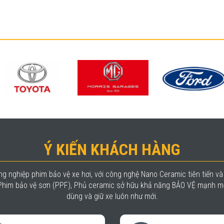
Ý KIẾN KHÁCH HÀNG
g nghiệp phim bảo vệ xe hơi, với công nghệ Nano Ceramic tiên tiến v
, Phim bảo vệ sơn (PPF), Phủ ceramic sở hữu khả năng BẢO VỆ mạnh mẽ
dùng và giữ xe luôn như mới.