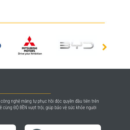
à công nghệ màng tự phục hồi độc quyền đầu tiên trên
 cùng ĐỘ BỀN vượt trội, giúp bảo vệ sức khỏe người