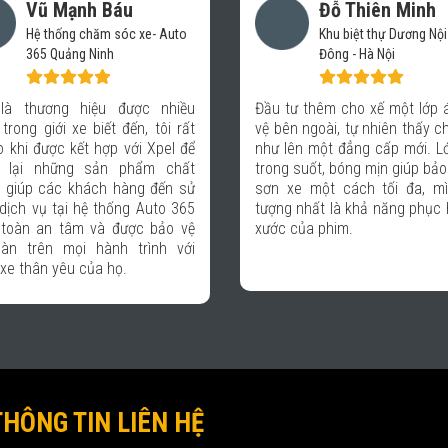
Đỗ Thiên Minh
Trần Nhật Minh
Khu biệt thự Dương Nội - Hà
Chủ cơ sở Nhật Minh A
Đông - Hà Nội
Nhu cầu dán phim cách nhiệt
ư thêm cho xế một lớp áo bảo
tô ngày càng cao, đa số 
n ngoài, tự nhiên thấy chiếc xe
hàng đến với Auto của tôi bi
ên một đẳng cấp mới. Lớp phủ
Xpel có lẽ vì chất lượng tốt
 suốt, bóng mịn giúp bảo vệ lớp
chuyên nghiệp từ chăm sóc
e một cách tối đa, mình ấn
hàng, chính sách bảo hành đ
 nhất là khả năng phục hồi vết
ngũ kỹ thuật thi công. Do đó, 
của phim.
yên tâm khi lựa chọn Xpel là
đồng hành trong sự phát triển
THÔNG TIN LIÊN HỆ