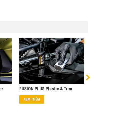
er
FUSION PLUS Plastic & Trim
FUSION PLU
XEM THÊM
XEM THÊM