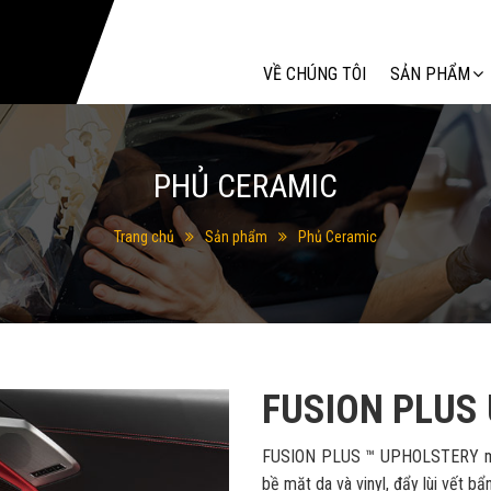
Tìm kiếm
VỀ CHÚNG TÔI
SẢN PHẨM
PHỦ CERAMIC
Trang chủ
Sản phẩm
Phủ Ceramic
FUSION PLUS
FUSION PLUS ™ UPHOLSTERY mang
bề mặt da và vinyl, đẩy lùi vết bẩn