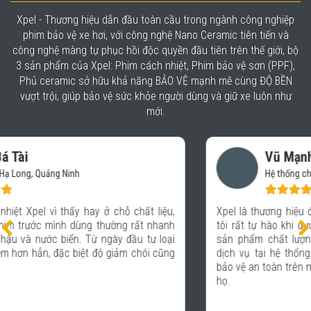
Xpel - Thương hiệu dẫn đầu toàn cầu trong ngành công nghiệp
phim bảo vệ xe hơi, với công nghệ Nano Ceramic tiên tiến và
công nghệ màng tự phục hồi độc quyền đầu tiên trên thế giới, bộ
3 sản phẩm của Xpel: Phim cách nhiệt, Phim bảo vệ sơn (PPF),
Phủ ceramic sở hữu khả năng BẢO VỆ mạnh mẽ cùng ĐỘ BỀN
vượt trội, giúp bảo vệ sức khỏe người dùng và giữ xe luôn như
mới.
Vũ Mạnh Báu
Hệ thống chăm sóc xe- Auto 365 Quảng Ninh
Xpel là thương hiệu được nhiều người trong giới xe biết đến,
tôi rất tự hào khi được kết hợp với Xpel để mang lại những
sản phẩm chất lượng, giúp các khách hàng đến sử dụng
dịch vụ tại hệ thống Auto 365 hoàn toàn an tâm và được
bảo vệ an toàn trên mọi hành trình với chiếc xe thân yêu của
họ.