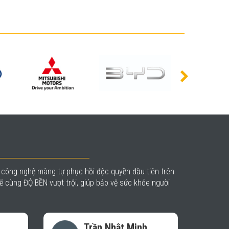
à công nghệ màng tự phục hồi độc quyền đầu tiên trên
 cùng ĐỘ BỀN vượt trội, giúp bảo vệ sức khỏe người
Minh
Trần Duy Sơn