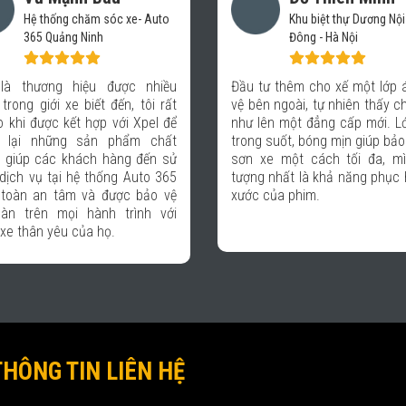
Khu biệt thự Dương Nội - Hà
Chủ cơ sở Nhật 
Đông - Hà Nội
Nhu cầu dán phim cách 
Đầu tư thêm cho xế một lớp áo bảo
tô ngày càng cao, đ
vệ bên ngoài, tự nhiên thấy chiếc xe
hàng đến với Auto của t
như lên một đẳng cấp mới. Lớp phủ
Xpel có lẽ vì chất lượn
trong suốt, bóng mịn giúp bảo vệ lớp
chuyên nghiệp từ chăm
sơn xe một cách tối đa, mình ấn
hàng, chính sách bảo h
tượng nhất là khả năng phục hồi vết
ngũ kỹ thuật thi công. Do
xước của phim.
yên tâm khi lựa chọn Xp
đồng hành trong sự phát 
THÔNG TIN LIÊN HỆ