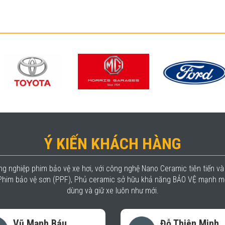
Ý KIẾN KHÁCH HÀNG
g nghiệp phim bảo vệ xe hơi, với công nghệ Nano Ceramic tiên tiến v
, Phim bảo vệ sơn (PPF), Phủ ceramic sở hữu khả năng BẢO VỆ mạnh mẽ
dùng và giữ xe luôn như mới.
Đỗ Thiên Minh
Trần Nhật 