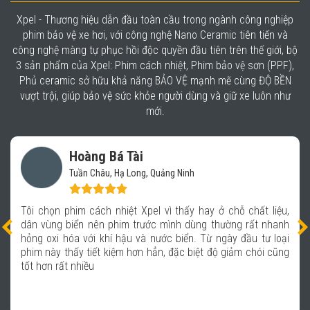
Xpel - Thương hiệu dẫn đầu toàn cầu trong ngành công nghiệp
phim bảo vệ xe hơi, với công nghệ Nano Ceramic tiên tiến và
công nghệ màng tự phục hồi độc quyền đầu tiên trên thế giới, bộ
3 sản phẩm của Xpel: Phim cách nhiệt, Phim bảo vệ sơn (PPF),
Phủ ceramic sở hữu khả năng BẢO VỆ mạnh mẽ cùng ĐỘ BỀN
vượt trội, giúp bảo vệ sức khỏe người dùng và giữ xe luôn như
mới.
Vũ Mạnh Báu
Hệ thống chăm sóc xe- Auto 365 Quảng Ni
ỗ chất liệu,
Xpel là thương hiệu được nhiều người trong giới 
g rất nhanh
tôi rất tự hào khi được kết hợp với Xpel để ma
 đầu tư loại
sản phẩm chất lượng, giúp các khách hàng đ
ảm chói cũng
dịch vụ tại hệ thống Auto 365 hoàn toàn an 
bảo vệ an toàn trên mọi hành trình với chiếc xe 
họ.